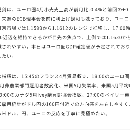
通貨は、ユーロ圏4月小売売上高が前月比-0.4%と前回の+
、来週のECB理事会を前に利上げ観測も残っており、ユーロド
京市場では1.1598から1.1612のレンジで推移し、17:0
600近辺を維持できるかが目先の焦点で、上側では1.1630から1.
識されやすい。本日はユーロ圏GDP確定値が予定されてお
したい。
指標は、15:45のフランス4月貿易収支、18:00のユーロ圏
5月非農業部門雇用者数変化、米国5月失業率、米国5月平均
3:00のカナダ5月Ivey購買部協会指数、27:00のベイ
米雇用統計がドル円の160円付近での方向感を左右しやす
ら米ドル、円、ユーロの反応を丁寧に見極めたい。