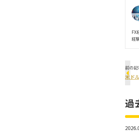
F
経
前の記
米ド
過
2026.