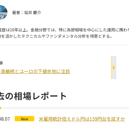
著者：
桜井 慶介
X経歴は10年以上。金融分野では、特に為替相場を中心にした運用に携
験を活かしたテクニカルやファンダメンタル分析を得意とする。
事
ル高継続とユーロの下値余地に注目
去の相場レポート
08.07
米雇用統計控えドル円は159円台を試すか
New