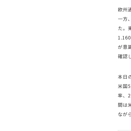
欧州
一方
た。東
1.1
が意
確認
本日の
米国
率、2
間は
なが