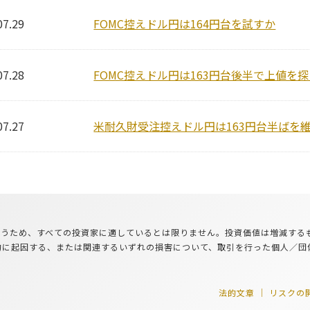
07.29
FOMC控えドル円は164円台を試すか
07.28
FOMC控えドル円は163円台後半で上値を
07.27
米耐久財受注控えドル円は163円台半ばを
が伴うため、すべての投資家に適しているとは限りません。投資価値は増減す
的に起因する、または関連するいずれの損害について、取引を行った個人／団
法的文章
リスクの