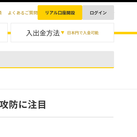
順
よくあるご質問
リアル口座開設
ログイン
日本語
入出金方法
日本円で入金可能
円攻防に注目