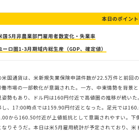
本日のポイント
米国5月非農業部門雇用者数変化・失業率
ユーロ圏1-3月期域内総生産（GDP、確定値）
の米国通貨は、米新規失業保険申請件数が22.5万件と前回の
労働市場の一部軟化が意識された。一方、中東情勢を背景と
見姿勢もあり、ドル円は160円付近で高値圏の推移が続いた。東
し、17:00時点では159.90円付近となった。足元では1
0.00から160.50付近が上値抵抗として意識されやすい。下側
となりそうだ。本日は米5月雇用統計が予定されており、米