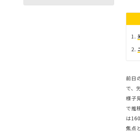
前日
で、
様子
で推移
は16
焦点