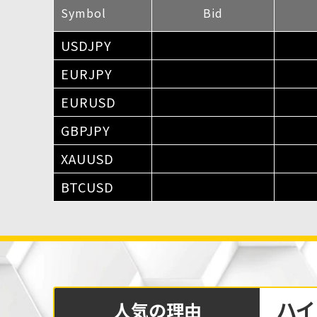
Symbol
Bid
USDJPY
EURJPY
EURUSD
GBPJPY
XAUUSD
BTCUSD
Case1
ハイ
人気の理由