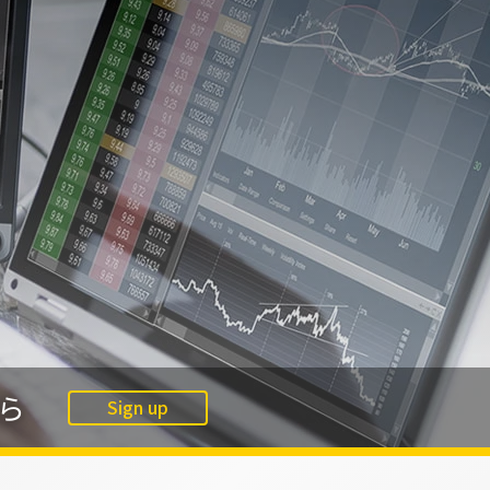
ら
Sign up