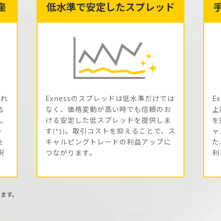
座
低水準で安定したスプレッド
ずれ
Exnessのスプレッドは低水準だけでは
E
る
なく、価格変動が高い時でも信頼のお
上
し
ける安定した低スプレッドを提供しま
を
・
す
。
取引コスト
を抑えることで、ス
ャ
(*1)
を
キャルピングトレードの利益アップに
た
択
つながります。
利
ります。