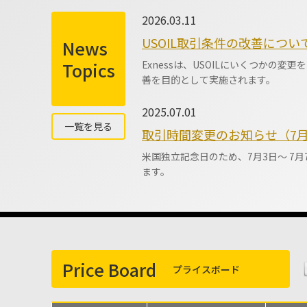
2026.03.11
USOIL取引条件の改善について
News
Topics
Exnessは、USOILにいくつかの
善を目的として実施されます。
2025.07.01
一覧を見る
取引時間変更のお知らせ（7月）
米国独立記念日のため、7月3日〜 7月7
ます。
Price Board
34
LDN:08/06 04:15:34
プライスボード
NY:08/05 23:15:34