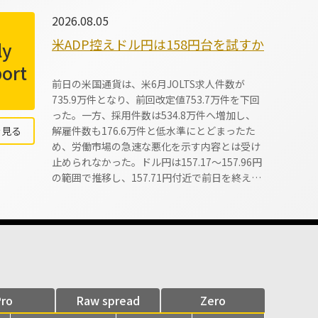
2026.08.05
米ADP控えドル円は158円台を試すか
ly
ort
前日の米国通貨は、米6月JOLTS求人件数が
735.9万件となり、前回改定値753.7万件を下回
った。一方、採用件数は534.8万件へ増加し、
解雇件数も176.6万件と低水準にとどまったた
を見る
め、労働市場の急速な悪化を示す内容とは受け
止められなかった。ドル円は157.17～157.96円
の範囲で推移し、157.71円付近で前日を終え
た。前日レンジは約79銭となった。本日アジア
時間は157円台半ばで推移しており、上値では
158.00円付近、下値では157.20～157.30円付近
が意識されそうだ。 欧州通貨は、米国とイラン
の協議を巡る動向や、日米協調介入後の為替市
場を見極める中、ポンドが対米ドルで小幅に上
Y:08/05 23:15:34
TKY:08/06 12:15:34
LDN:08/0
昇した。原油価格は協議への期待で下落した
ro
Raw spread
Zero
後、イラン側の否定を受けて反発し、エネルギ