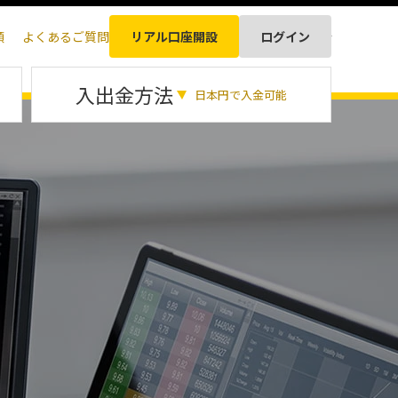
順
よくあるご質問
リアル口座開設
ログイン
日本語
入出金方法
日本円で入金可能