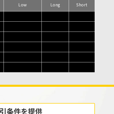
ー価格の振れがポンドの方向感を限定する材料
Low
Long
Short
となった。ポンドドルは1.3418～1.3458ドルの
範囲で推移し、1.3451ドル付近で前日を終え
た。前日レンジは約40pipsとなった。本日アジ
ア時間は1.3450ドル台で推移しており、1.3460
ドル付近が上値抵抗、1.3420～1.3430ドル付近
が下値支持として意識されそうだ。 本日の指標
は、16:50から17:30にかけてフランス、ドイ
ツ、ユーロ圏、英国の7月サービス部門購買担
当者景気指数（PMI）改定値が発表される。
18:00にはユーロ圏6月生産者物価指数、21:15
には米7月ADP雇用統計が予定されており、雇
用者数は前月比6.5万人増と、前回の9.8万人増
から伸びが鈍化する予想である。22:45には米7
月サービス部門PMI改定値、23:00には米7月ISM
非製造業景況指数が発表される。ISM非製造業
景況指数は54.5と、前回の54.0から上昇する予
想である。雇用の伸びとサービス業の景況感が
米国の金融政策観測をどのように変化させるか
注目したい。
引条件を提供