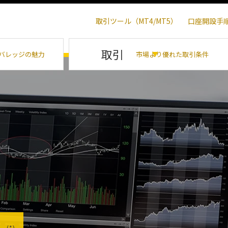
取引ツール（MT4/MT5）
口座開設手
取引
バレッジの魅力
市場より優れた取引条件
！
(*)