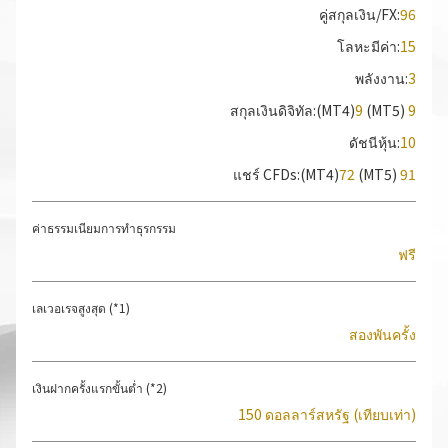
คู่สกุลเงิน/FX:
96
โลหะมีค่า:
15
พลังงาน:
3
สกุลเงินดิจิทัล
:
(MT4)
9
(MT5)
9
ดัชนีหุ้น:
10
แชร์ CFDs:
(MT4)
72
(MT5)
91
ค่าธรรมเนียมการทำธุรกรรม
ฟรี
เลเวอเรจสูงสุด
(*1)
สองพันครั้ง
เงินฝากครั้งแรกขั้นต่ำ
(*2)
150 ดอลลาร์สหรัฐ (เทียบเท่า)