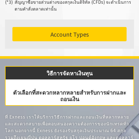
สัญญาซื้อขายส่วนต่างของสกุลเงินดิจิทัล (CFDs) จะดำเนินการ
ตามคำสั่งตลาดเท่านั้น
Account Types
วิธีการจัดหาเงินทุน
ตัวเลือกที่สะดวกหลากหลายสำหรับการฝากและ
ถอนเงิน
ที่ Exness เราให้บริการวิธีการฝากและถอนเงินที่หลากหลาย
และสะดวกสบายเพื่อตอบสนองความต้องการของนักเทรดทั่ว
โลก นอกจากนี้ Exness ยังรองรับสกุลเงินประมาณ 64 สกุล
รวมถึงเยนญี่ปุ่น ดอลลาร์สหรัฐ ยูโร ปอนด์อังกฤษ และดอลลาร์