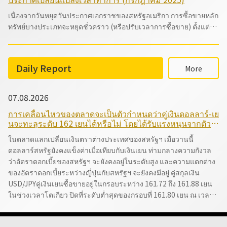
เนื่องจากวันหยุดวันประกาศเอกราชของสหรัฐอเมริกา การซื้อขายหลัก
ทรัพย์บางประเภทจะหยุดชั่วคราว (หรือปรับเวลาการซื้อขาย) ตั้งแต่วัน
ที่ 3 กรกฎาคม ถึง 7 กรกฎาคม
Daily
Report
More
07.08.2026
การเคลื่อนไหวของตลาดจะเป็นตัวกำหนดว่าคู่เงินดอลลาร์-เย
นจะทะลุระดับ 162 เยนได้หรือไม่ โดยได้รับแรงหนุนจากตัวชี้
วัดเศรษฐกิจของสหรัฐฯ และตัวเลข CPI ของเยอรมนี
ในตลาดแลกเปลี่ยนเงินตราต่างประเทศของสหรัฐฯ เมื่อวานนี้
ดอลลาร์สหรัฐยังคงแข็งค่าเมื่อเทียบกับเงินเยน ท่ามกลางความกังวล
ว่าอัตราดอกเบี้ยของสหรัฐฯ จะยังคงอยู่ในระดับสูง และความแตกต่าง
ของอัตราดอกเบี้ยระหว่างญี่ปุ่นกับสหรัฐฯ จะยังคงมีอยู่ คู่สกุลเงิน
USD/JPYคู่เงินเยนซื้อขายอยู่ในกรอบระหว่าง 161.72 ถึง 161.88 เยน
ในช่วงเวลาโตเกียว ปิดที่ระดับต่ำสุดของกรอบที่ 161.80 เยน ณ เวลา
17:00 น.แรงกดดันต่อเงินเยนยังคงดำเนินต่อไป หลังจากนั้น USD/JPY
ได้ปรับตัวเพิ่มขึ้นในบางครั้งจนถึงระดับต่ำสุดที่ 162 เยน แนวต้านอยู่ที่