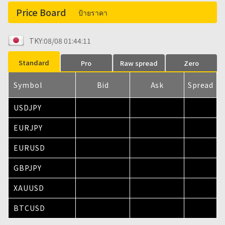
162.50 และแนวรับอยู่ระหว่าง 162.00 ถึง 161.50 มีแนวโน้มที่จะเป็น
Price Board
ระดับสำคัญที่ควรจับตาดู และผู้เข้าร่วมตลาดควรระมัดระวังเกี่ยวกับ
ป้ายราคา
การติดตามอย่างเป็นทางการเกี่ยวกับการอ่อนค่าของเงินเยน ตารางวัน
นี้รวมถึงดัชนีความเชื่อมั่นผู้บริโภคของสหรัฐฯ สำหรับเดือนมิถุนายน
TKY:08/08 01:44:12
และตัวเลขตำแหน่งงานว่าง JOLTS สำหรับเดือนพฤษภาคม เรา
ประเมินว่า USD/เงินเยนญี่ปุ่นจะยังคงซื้อขายในระดับสูงต่อไปหลัง
Standard
Pro
Raw spread
Zero
จากมีการยืนยันสถานะของเศรษฐกิจสหรัฐฯ และตลาดแรงงาน
สำหรับสกุลเงินยุโรป ดัชนีความเชื่อมั่นเศรษฐกิจยูโรโซนเดือน
Symbol
Bid
Ask
Spread
มิถุนายนเพิ่มขึ้นเป็น 95.0 จากเดือนก่อนหน้า สะท้อนถึงการฟื้นตัวของ
ความรู้สึกในภูมิภาค นางคริสติน ลาการ์ด ประธานธนาคารกลาง
USDJPY
ยุโรป (ECB) กล่าวว่า เศรษฐกิจยูโรโซนกำลังมีความยืดหยุ่นมากขึ้น
และผู้เข้าร่วมตลาดกำลังให้ความสนใจอย่างใกล้ชิดกับความคิดเห็น
EURJPY
ของเธอเกี่ยวกับการตัดสินใจอัตราดอกเบี้ยในอนาคต ในเวลาเดียวกัน
ความแข็งแกร่งของดอลลาร์สหรัฐกำลังเป็นแรงกดดัน โดยคู่เงิน EUR/
EURUSD
ซื้อขายอยู่ในช่วง 1.1382 ถึง 1.1414 ในระหว่างเซสชั่นโตเกียว ปิดที่
ประมาณ 1.1400 เวลา 17:00 น. ระดับแนวต้านอยู่ที่ประมาณ 1.1420
GBPJPY
ถึง 1.1450 และระดับแนวรับที่ประมาณ 1.1380 ถึง 1.1350 มีแนวโน้ม
XAUUSD
ที่จะถูกจับตามองอย่างใกล้ชิด โดยจุดสนใจในทันทีอยู่ที่ว่าคู่สกุลเงินจะ
สามารถรักษาตำแหน่งไว้ที่ระดับ 1.1400 ได้หรือไม่ ตารางวันนี้รวมถึง
BTCUSD
ดัชนีราคาผู้บริโภคของเยอรมนี (CPI, ประมาณการเบื้องต้น) สำหรับ
เยอรมนีในเดือนมิถุนายน และอัตราการว่างงานในเดือนมิถุนายน และ