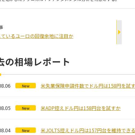
事
しているユーロの回復余地に注目か
去の相場レポート
08.06
米失業保険申請件数でドル円は158円を試
New
08.05
米ADP控えドル円は158円台を試すか
New
08.04
米JOLTS控えドル円は157円台を維持でき
New