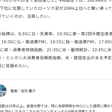
ド-3σから+2σまで急回復した。4時間足では、200SM
MA下位に位置していたローソク足が20MA上位へと舞い戻
びていくのか、注視したい。
の指標は、8:30に日・失業率、10:30に豪・第2四半期生産
16:50に仏・製造業PMI、16:55に独・製造業PMI、17:0
00に欧・消費者物価指数、21:30に米・雇用統計、22:45に
米・ミシガン大消費者信頼感指数、米・建設支出がある予
重に見極めたい。
著者：
桜井 慶介
X経歴は10年以上。金融分野では、特に為替相場を中心にした運用に携
験を活かしたテクニカルやファンダメンタル分析を得意とする。