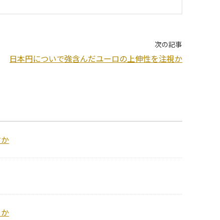
次の記事
日本円についで強含んだユーロの上伸性を注視か
すか
るか