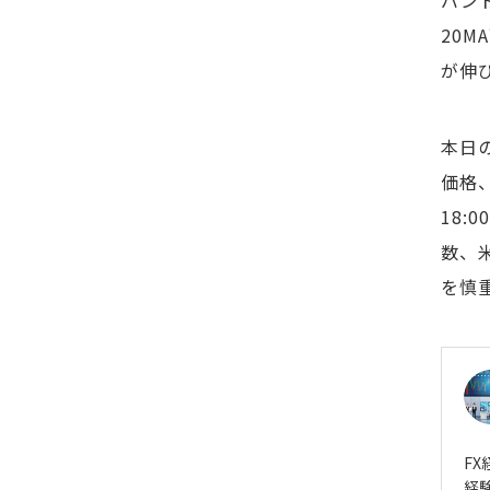
バン
20
が伸
本日
価格、
18:
数、
を慎
F
経