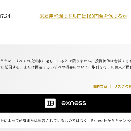
07.24
米雇用堅調でドル円は163円台を保てるか
が伴うため、すべての投資家に適しているとは限りません。投資価値は増減す
的に起因する、または関連するいずれの損害について、取引を行った個人／団
法的文章
リスクの
ss社によって所有または運営されているものではなく、Exness社からキャンペ