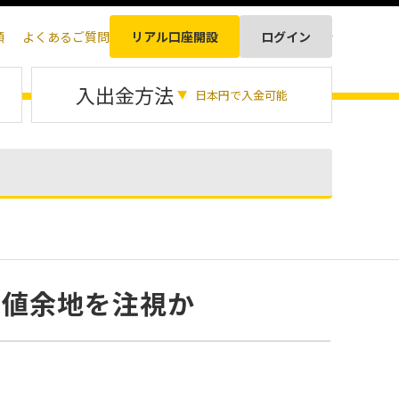
順
よくあるご質問
リアル口座開設
ログイン
日本語
入出金方法
日本円で入金可能
上値余地を注視か