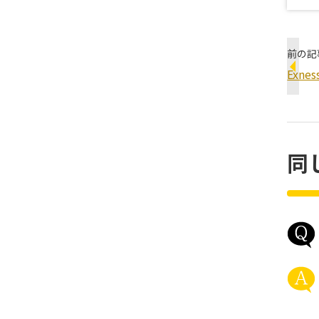
前の記
Exn
同