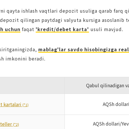
ni qayta ishlash vaqtlari depozit usuliga qarab farq q
pozit qilingan paytdagi valyuta kursiga asoslanib teg
sh uchun
faqat
'kredit/debet karta'
usuli mavjud.
kiritganingizda,
mablag'lar savdo hisobingizga rea
sh imkonini beradi.
Qabul qilinadigan v
AQSh dollar
t kartalari
(*1)
AQSh dollari/Yev
teller
(*2)