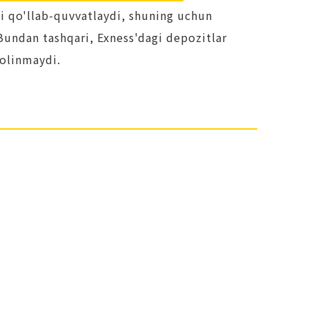
rni qo'llab-quvvatlaydi, shuning uchun
.Bundan tashqari, Exness'dagi depozitlar
olinmaydi.