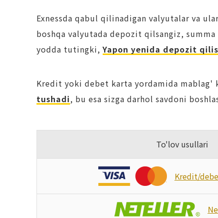
Exnessda qabul qilinadigan valyutalar va ular
boshqa valyutada depozit qilsangiz, summa de
yodda tutingki,
Yapon yenida depozit qili
Kredit yoki debet karta yordamida mablag' 
tushadi
, bu esa sizga darhol savdoni boshla
To'lov usullari
Kredit/debe
Ne