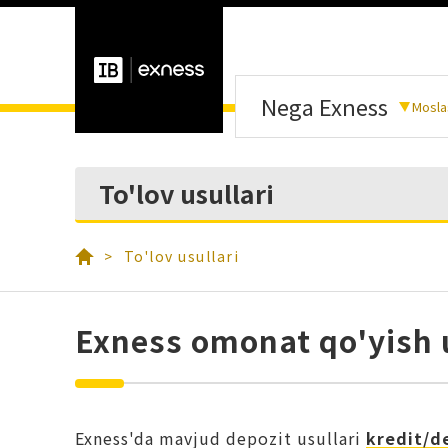
Nega Exness
Mosla
To'lov usullari
To'lov usullari
Exness omonat qo'yish u
Exness'da mavjud depozit usullari
kredit/d