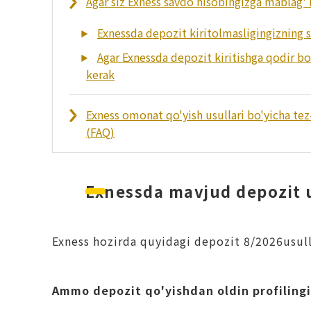
Agar siz Exness savdo hisobingizga mablag' 
Exnessda depozit kiritolmasligingizning s
Agar Exnessda depozit kiritishga qodir bo
kerak
Exness omonat qo'yish usullari bo'yicha tez-
(FAQ)
Exnessda mavjud depozit us
Exness hozirda quyidagi depozit
8/2026
usull
Ammo depozit qo'yishdan oldin profilingi