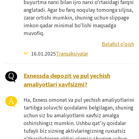
buyurtma narxi bilan ijro narxi o'rtasidagi farqni
anglatadi. Agar bu farq noqulay tomonga siljisa,
zarar ortishi mumkin, shuning uchun slippage
imkon qadar minimal bo'lishi maqsadga
muvofiq.
Batafsil o'qish
16.01.2025
Transaksiyalar
Exnessda depozit va pul yechish
amaliyotlari xavfsizmi?
Ha, Exness omonat va pul yechish amaliyotlarini
tartibga soluvchi qoidalarni belgilagan, shuning
uchun siz bu amaliyotlarni xavfsiz amalga
oshirishingiz mumkin. Ushbu qat'iy qoidalar
tufayli biz sizning aktivlaringizning ruxsatsiz
o'tkazilishining oldini olamiz; shuning uchun