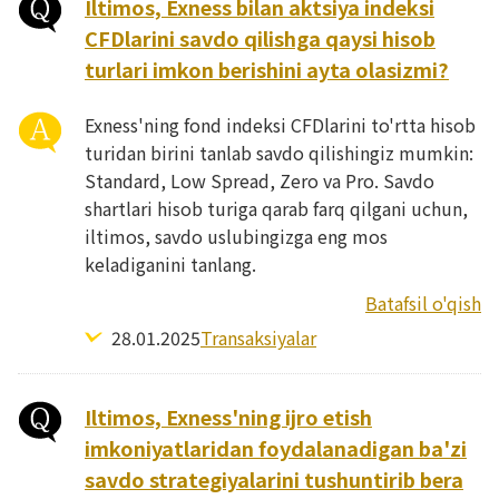
Iltimos, Exness bilan aktsiya indeksi
CFDlarini savdo qilishga qaysi hisob
turlari imkon berishini ayta olasizmi?
Exness'ning fond indeksi CFDlarini to'rtta hisob
turidan birini tanlab savdo qilishingiz mumkin:
Standard, Low Spread, Zero va Pro. Savdo
shartlari hisob turiga qarab farq qilgani uchun,
iltimos, savdo uslubingizga eng mos
keladiganini tanlang.
Batafsil o'qish
28.01.2025
Transaksiyalar
Iltimos, Exness'ning ijro etish
imkoniyatlaridan foydalanadigan ba'zi
savdo strategiyalarini tushuntirib bera