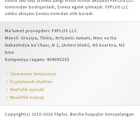
Ushbu veb-sayt (Exness yangi hisob ochish aksiyasi) FXPLUS LLC
tomonidan boshqariladi, Exness egalik qilmaydi. FXPLUS LLC
ushbu aksiyani Exness nomidan olib boradi.
Ma'lumot provayderi: FXPLUS LLC
Manzil: Gruziya, Tbilisi, Krtsanisi tumani, Nino va Ilia
Nakashidze ko'chasi, N 1, (Avlevi bloki), N3 kvartira, N3
bino
Kompaniya raqami: 404695255
Operatsion kompaniya
Foydalanish shartlari
Maxfiylik siyosati
Mualliflik huquqi
Copyright(c) 2010-2026 FXplus. Barcha huquqlar himoyalangan.