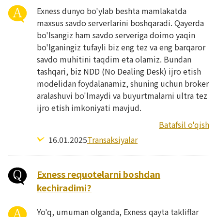
Exness dunyo bo'ylab beshta mamlakatda
maxsus savdo serverlarini boshqaradi. Qayerda
bo'lsangiz ham savdo serveriga doimo yaqin
bo'lganingiz tufayli biz eng tez va eng barqaror
savdo muhitini taqdim eta olamiz. Bundan
tashqari, biz NDD (No Dealing Desk) ijro etish
modelidan foydalanamiz, shuning uchun broker
aralashuvi bo'lmaydi va buyurtmalarni ultra tez
ijro etish imkoniyati mavjud.
Batafsil o'qish
16.01.2025
Transaksiyalar
Exness requotelarni boshdan
kechiradimi?
Yo'q, umuman olganda, Exness qayta takliflar