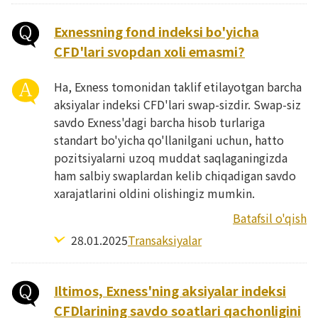
Exnessning fond indeksi bo'yicha
CFD'lari svopdan xoli emasmi?
Ha, Exness tomonidan taklif etilayotgan barcha
aksiyalar indeksi CFD'lari swap-sizdir. Swap-siz
savdo Exness'dagi barcha hisob turlariga
standart bo'yicha qo'llanilgani uchun, hatto
pozitsiyalarni uzoq muddat saqlaganingizda
ham salbiy swaplardan kelib chiqadigan savdo
xarajatlarini oldini olishingiz mumkin.
Batafsil o'qish
28.01.2025
Transaksiyalar
Iltimos, Exness'ning aksiyalar indeksi
CFDlarining savdo soatlari qachonligini