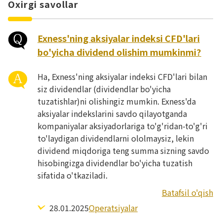
Oxirgi savollar
Exness'ning aksiyalar indeksi CFD'lari
bo'yicha dividend olishim mumkinmi?
Ha, Exness'ning aksiyalar indeksi CFD'lari bilan
siz dividendlar (dividendlar bo'yicha
tuzatishlar)ni olishingiz mumkin. Exness'da
aksiyalar indekslarini savdo qilayotganda
kompaniyalar aksiyadorlariga to'g'ridan-to'g'ri
to'laydigan dividendlarni ololmaysiz, lekin
dividend miqdoriga teng summa sizning savdo
hisobingizga dividendlar bo'yicha tuzatish
sifatida o'tkaziladi.
Batafsil o'qish
28.01.2025
Operatsiyalar