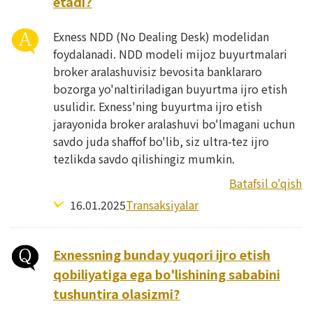
etadi?
Exness NDD (No Dealing Desk) modelidan
foydalanadi. NDD modeli mijoz buyurtmalari
broker aralashuvisiz bevosita banklararo
bozorga yo'naltiriladigan buyurtma ijro etish
usulidir. Exness'ning buyurtma ijro etish
jarayonida broker aralashuvi bo'lmagani uchun
savdo juda shaffof bo'lib, siz ultra-tez ijro
tezlikda savdo qilishingiz mumkin.
Batafsil o'qish
16.01.2025
Transaksiyalar
Exnessning bunday yuqori ijro etish
qobiliyatiga ega bo'lishining sababini
tushuntira olasizmi?