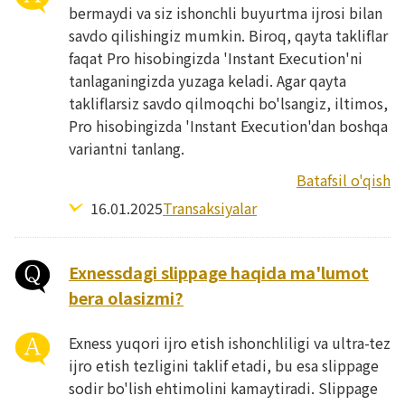
bermaydi va siz ishonchli buyurtma ijrosi bilan
savdo qilishingiz mumkin. Biroq, qayta takliflar
faqat Pro hisobingizda 'Instant Execution'ni
tanlaganingizda yuzaga keladi. Agar qayta
takliflarsiz savdo qilmoqchi bo'lsangiz, iltimos,
Pro hisobingizda 'Instant Execution'dan boshqa
variantni tanlang.
Batafsil o'qish
16.01.2025
Transaksiyalar
Exnessdagi slippage haqida ma'lumot
bera olasizmi?
Exness yuqori ijro etish ishonchliligi va ultra-tez
ijro etish tezligini taklif etadi, bu esa slippage
sodir bo'lish ehtimolini kamaytiradi. Slippage