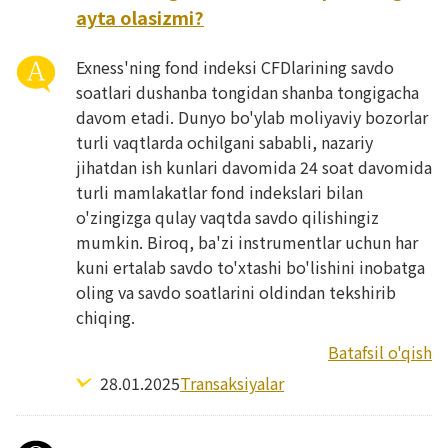
ayta olasizmi?
Exness'ning fond indeksi CFDlarining savdo
soatlari dushanba tongidan shanba tongigacha
davom etadi. Dunyo bo'ylab moliyaviy bozorlar
turli vaqtlarda ochilgani sababli, nazariy
jihatdan ish kunlari davomida 24 soat davomida
turli mamlakatlar fond indekslari bilan
o'zingizga qulay vaqtda savdo qilishingiz
mumkin. Biroq, ba'zi instrumentlar uchun har
kuni ertalab savdo to'xtashi bo'lishini inobatga
oling va savdo soatlarini oldindan tekshirib
chiqing.
Batafsil o'qish
28.01.2025
Transaksiyalar