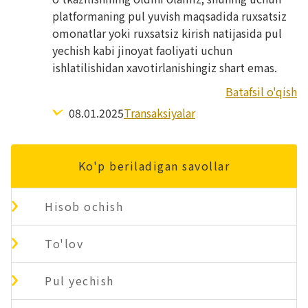
platformaning pul yuvish maqsadida ruxsatsiz
omonatlar yoki ruxsatsiz kirish natijasida pul
yechish kabi jinoyat faoliyati uchun
ishlatilishidan xavotirlanishingiz shart emas.
Batafsil o'qish
08.01.2025
Transaksiyalar
Ko'p beriladigan savollar
Hisob ochish
To'lov
Pul yechish