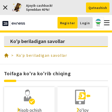
Ajoyib cashback!
Qatnashish
Spreddan 40%!
Register
Login
UZ
Hi
Ko'p beriladigan savollar
och
Ko'p beriladigan savollar
Toifaga ko'ra ko'rib chiqing
Hisob ochish
To'lov