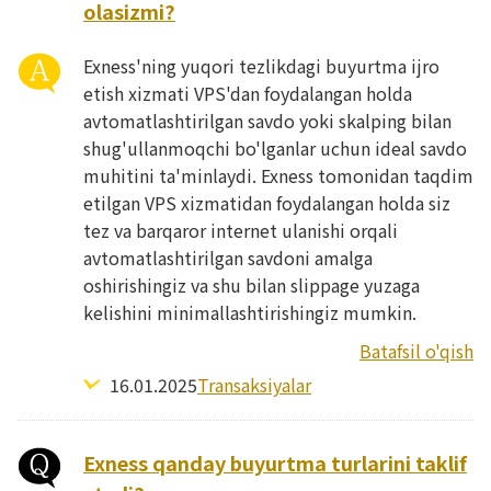
olasizmi?
Exness'ning yuqori tezlikdagi buyurtma ijro
etish xizmati VPS'dan foydalangan holda
avtomatlashtirilgan savdo yoki skalping bilan
shug'ullanmoqchi bo'lganlar uchun ideal savdo
muhitini ta'minlaydi. Exness tomonidan taqdim
etilgan VPS xizmatidan foydalangan holda siz
tez va barqaror internet ulanishi orqali
avtomatlashtirilgan savdoni amalga
oshirishingiz va shu bilan slippage yuzaga
kelishini minimallashtirishingiz mumkin.
Batafsil o'qish
16.01.2025
Transaksiyalar
Exness qanday buyurtma turlarini taklif