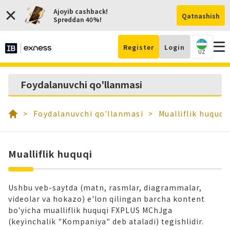
Ajoyib cashback!
Qatnashish
Spreddan 40%!
Register
Login
UZ
Hi
Foydalanuvchi qo'llanmasi
och
Foydalanuvchi qo'llanmasi
Mualliflik huquqi
Mualliflik huquqi
Ushbu veb-saytda (matn, rasmlar, diagrammalar,
videolar va hokazo) e'lon qilingan barcha kontent
bo'yicha mualliflik huquqi FXPLUS MChJga
(keyinchalik "Kompaniya" deb ataladi) tegishlidir.