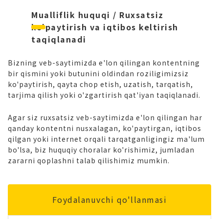
Mualliflik huquqi / Ruxsatsiz
ko'paytirish va iqtibos keltirish
taqiqlanadi
Bizning veb-saytimizda e'lon qilingan kontentning
bir qismini yoki butunini oldindan roziligimizsiz
ko'paytirish, qayta chop etish, uzatish, tarqatish,
tarjima qilish yoki o'zgartirish qat'iyan taqiqlanadi.
Agar siz ruxsatsiz veb-saytimizda e'lon qilingan har
qanday kontentni nusxalagan, ko'paytirgan, iqtibos
qilgan yoki internet orqali tarqatganligingiz ma'lum
bo'lsa, biz huquqiy choralar ko'rishimiz, jumladan
zararni qoplashni talab qilishimiz mumkin.
Foydalanuvchi qo'llanmasi