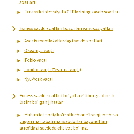
soatlari
Exness kriptovalyuta CFDlarining savdo soatlari
Exness savdo soatlari bozorlari va xususiyatlari
Asosiy mamlakatlardagi savdo soatlari
Okeaniya vaqti
Tokio vaqti
London vaqti (Yevropa vaqti)
Nyu-York vaqti
Exness savdo soatlari bo'yicha e'tiborga olinishi
lozim bo'lgan jihatlar
Muhim iqtisodiy ko'rsatkichlar e'lon qilinishi va
yuqori martabali mansabdorlar bayonotlari
atrofidagi savdoda ehtiyot bo'ling.