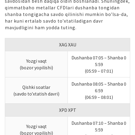
savdosidan besh daqiqa oldin boshlanadi. Shuningdek,
qimmatbaho metallar CFDlari dushanba tongidan
shanba tongigacha savdo qilinishi mumkin bo'lsa-da,
har kuni ertalab savdo to'xtatiladigan davr
mavjudligini ham yodda tuting.
XAG XAU
Dushanba 07:05 – Shanba 0
Yozgi vaqt
5:59
(bozor yopilishi)
(05:59 – 07:01)
Dushanba 08:05 – Shanba 0
Qishki soatlar
6:59
(savdo to'xtatish davri)
(06:59 – 08:01)
XPD XPT
Dushanba 07:10 – Shanba 0
Yozgi vaqt
5:59
(bozor yopilishi)