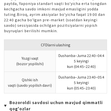
paytda, Yaponiya standart vaqti bo'yicha erta tongdan
kechgacha savdo imkoni mavjud emasligini yodda
tuting.Biroq, ayrim aksiyalar bo'yicha faqat 19:00 dan
22:40 gacha bo'lgan pre-market (soatdan keyingi
savdo) sessiyasida ochilgan pozitsiyalarni yopish
buyruqlari berilishi mumkin.
CFDlarni ulashing
Dushanba–Juma 22:40–04:4
Yozgi vaqt
5 keyingi
(bozor yopilishi)
kun (04:45–22:40)
Dushanba–Juma 23:40–05:4
Qishki ish
5 keyingi
vaqti (savdo yopilish davri)
kun (05:45–23:40)
Bozoroldi savdosi uchun mavjud qimmatli
qog'ozlar