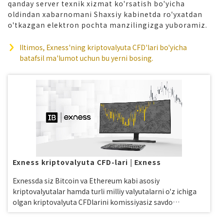
qanday server texnik xizmat ko'rsatish bo'yicha
oldindan xabarnomani Shaxsiy kabinetda ro'yxatdan
o'tkazgan elektron pochta manzilingizga yuboramiz.
Iltimos, Exness'ning kriptovalyuta CFD'lari bo'yicha
batafsil ma'lumot uchun bu yerni bosing.
Exness kriptovalyuta CFD-lari | Exness
Exnessda siz Bitcoin va Ethereum kabi asosiy
kriptovalyutalar hamda turli milliy valyutalarni o'z ichiga
olgan kriptovalyuta CFDlarini komissiyasiz savdo
qilishingiz mumkin. Sanoat standartlaridan past spreadlar