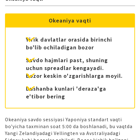
Okeaniya vaqti
Yirik davlatlar orasida birinchi
bo'lib ochiladigan bozor
Savdo hajmlari past, shuning
uchun spreadlar kengayadi.
Bozor keskin o'zgarishlarga moyil.
Dushanba kunlari 'deraza'ga
e'tibor bering
Okeaniya savdo sessiyasi Yaponiya standart vaqti
bo'yicha taxminan soat 5:00 da boshlanadi, bu vaqtda
Yangi Zelandiyadagi Vellingten va Avstraliyadagi