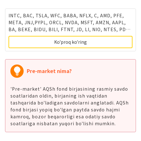
INTC, BAC, TSLA, WFC, BABA, NFLX, C, AMD, PFE,
META, JNJ,PYPL, ORCL, NVDA, MSFT, AMZN, AAPL,
BA, BEKE, BIDU, BILI, FTNT, JD, LI, NIO, NTES, PDD,
TAL, TSM, XPEV, AMC, BB, BYND, FUTU, TIGR
Ko'proq ko'ring
Pre-market nima?
'Pre-market' AQSh fond birjasining rasmiy savdo
soatlaridan oldin, birjaning ish vaqtidan
tashqarida bo'ladigan savdolarni anglatadi. AQSh
fond birjasi yopiq bo'lgan paytda savdo hajmi
kamroq, bozor beqarorligi esa odatiy savdo
soatlariga nisbatan yuqori bo'lishi mumkin.