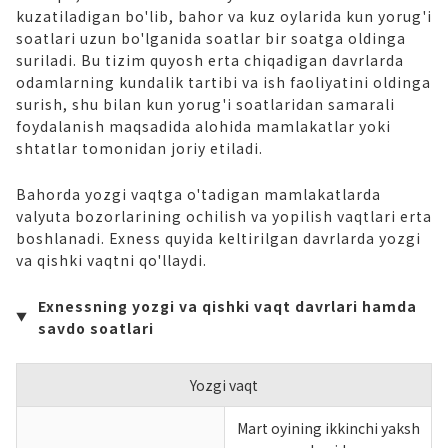
kuzatiladigan bo'lib, bahor va kuz oylarida kun yorug'i
soatlari uzun bo'lganida soatlar bir soatga oldinga
suriladi. Bu tizim quyosh erta chiqadigan davrlarda
odamlarning kundalik tartibi va ish faoliyatini oldinga
surish, shu bilan kun yorug'i soatlaridan samarali
foydalanish maqsadida alohida mamlakatlar yoki
shtatlar tomonidan joriy etiladi.
Bahorda yozgi vaqtga o'tadigan mamlakatlarda
valyuta bozorlarining ochilish va yopilish vaqtlari erta
boshlanadi. Exness quyida keltirilgan davrlarda yozgi
va qishki vaqtni qo'llaydi.
Exnessning yozgi va qishki vaqt davrlari hamda
savdo soatlari
Yozgi vaqt
Mart oyining ikkinchi yaksh