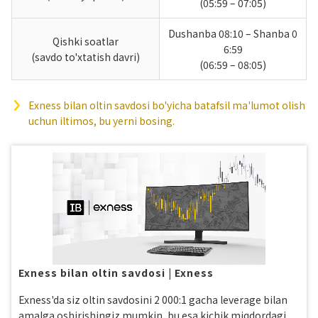
(05:59 – 07:05)
Dushanba 08:10 – Shanba 0
Qishki soatlar
6:59
(savdo to'xtatish davri)
(06:59 – 08:05)
Exness bilan oltin savdosi bo'yicha batafsil ma'lumot olish
uchun iltimos, bu yerni bosing.
Exness bilan oltin savdosi | Exness
Exness'da siz oltin savdosini 2 000:1 gacha leverage bilan
amalga oshirishingiz mumkin, bu esa kichik miqdordagi