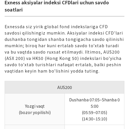
Exness aksiyalar indeksi CFDlari uchun savdo
soatlari
Exnessda siz yirik global fond indekslariga CFD
savdosi qilishingiz mumkin. Aksiyalar indeksi CFD'lari
dushanba tongidan shanba tongigacha savdo qilinishi
mumkin; biroq har kuni ertalab savdo to'xtab turadi
va bu vaqtda savdo ruxsat etilmaydi. Iltimos, AUS200
(ASX 200) va HK50 (Hong Kong 50) indekslari bo'yicha
savdo to'xtab turishlari nafaqat ertalab, balki peshin
vaqtidan keyin ham bo'lishini yodda tuting.
AUS200
Dushanba 07:05–Shanba 0
Yozgi vaqt
5:00
(bozor yopilishi)
(05:59–07:05)
(14:30–15:10)