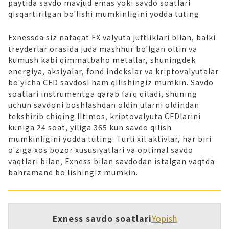
paytida savdo mavjud emas yoki savdo soatlari
qisqartirilgan bo'lishi mumkinligini yodda tuting.
Exnessda siz nafaqat FX valyuta juftliklari bilan, balki
treyderlar orasida juda mashhur bo'lgan oltin va
kumush kabi qimmatbaho metallar, shuningdek
energiya, aksiyalar, fond indekslar va kriptovalyutalar
bo'yicha CFD savdosi ham qilishingiz mumkin. Savdo
soatlari instrumentga qarab farq qiladi, shuning
uchun savdoni boshlashdan oldin ularni oldindan
tekshirib chiqing.Iltimos, kriptovalyuta CFDlarini
kuniga 24 soat, yiliga 365 kun savdo qilish
mumkinligini yodda tuting. Turli xil aktivlar, har biri
o'ziga xos bozor xususiyatlari va optimal savdo
vaqtlari bilan, Exness bilan savdodan istalgan vaqtda
bahramand bo'lishingiz mumkin.
Exness savdo soatlari
Yopish