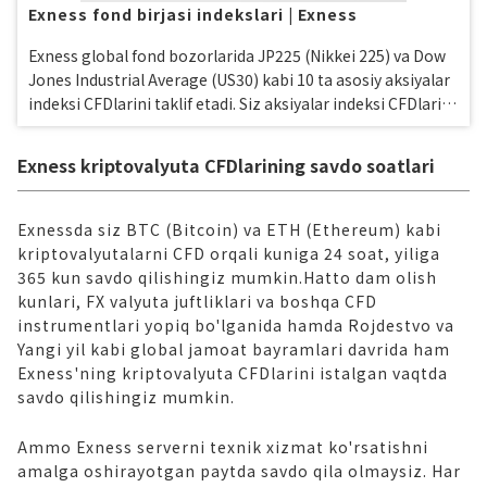
Exness fond birjasi indekslari | Exness
Exness global fond bozorlarida JP225 (Nikkei 225) va Dow
Jones Industrial Average (US30) kabi 10 ta asosiy aksiyalar
indeksi CFDlarini taklif etadi. Siz aksiyalar indeksi CFDlarini
qulay savdo sharoitlarida, jumladan 200x dan 400x gacha
yuqori leverage va swap-siz savdo bilan savdo qilishingiz
Exness kriptovalyuta CFDlarining savdo soatlari
mumkin.
Exnessda siz BTC (Bitcoin) va ETH (Ethereum) kabi
kriptovalyutalarni CFD orqali kuniga 24 soat, yiliga
365 kun savdo qilishingiz mumkin.Hatto dam olish
kunlari, FX valyuta juftliklari va boshqa CFD
instrumentlari yopiq bo'lganida hamda Rojdestvo va
Yangi yil kabi global jamoat bayramlari davrida ham
Exness'ning kriptovalyuta CFDlarini istalgan vaqtda
savdo qilishingiz mumkin.
Ammo Exness serverni texnik xizmat ko'rsatishni
amalga oshirayotgan paytda savdo qila olmaysiz. Har