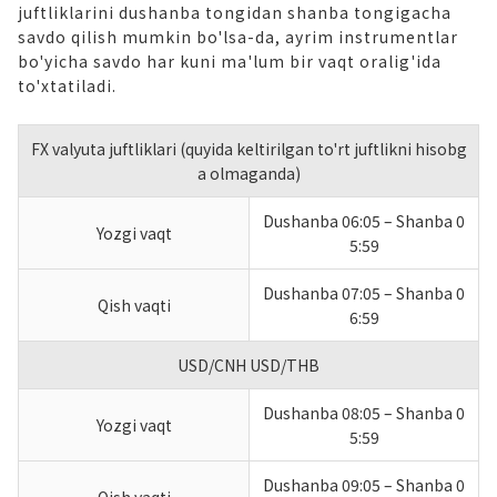
juftliklarini dushanba tongidan shanba tongigacha
savdo qilish mumkin bo'lsa-da, ayrim instrumentlar
bo'yicha savdo har kuni ma'lum bir vaqt oralig'ida
to'xtatiladi.
FX valyuta juftliklari (quyida keltirilgan to'rt juftlikni hisobg
a olmaganda)
Dushanba 06:05 – Shanba 0
Yozgi vaqt
5:59
Dushanba 07:05 – Shanba 0
Qish vaqti
6:59
USD/CNH USD/THB
Dushanba 08:05 – Shanba 0
Yozgi vaqt
5:59
Dushanba 09:05 – Shanba 0
Qish vaqti