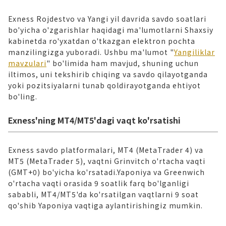
Exness Rojdestvo va Yangi yil davrida savdo soatlari
bo'yicha o'zgarishlar haqidagi ma'lumotlarni Shaxsiy
kabinetda ro'yxatdan o'tkazgan elektron pochta
manzilingizga yuboradi. Ushbu ma'lumot "
Yangiliklar
mavzulari
" bo'limida ham mavjud, shuning uchun
iltimos, uni tekshirib chiqing va savdo qilayotganda
yoki pozitsiyalarni tunab qoldirayotganda ehtiyot
bo'ling.
Exness'ning MT4/MT5'dagi vaqt ko'rsatishi
Exness savdo platformalari, MT4 (MetaTrader 4) va
MT5 (MetaTrader 5), vaqtni Grinvitch o'rtacha vaqti
(GMT+0) bo'yicha ko'rsatadi.Yaponiya va Greenwich
o'rtacha vaqti orasida 9 soatlik farq bo'lganligi
sababli, MT4/MT5'da ko'rsatilgan vaqtlarni 9 soat
qo'shib Yaponiya vaqtiga aylantirishingiz mumkin.