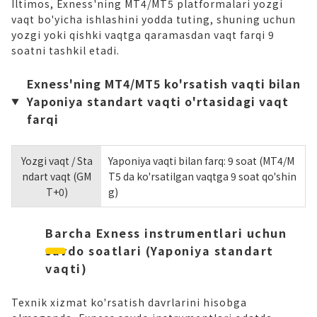
Iltimos, Exness'ning MT4/MT5 platformalari yozgi
vaqt bo'yicha ishlashini yodda tuting, shuning uchun
yozgi yoki qishki vaqtga qaramasdan vaqt farqi 9
soatni tashkil etadi.
Exness'ning MT4/MT5 ko'rsatish vaqti bilan
Yaponiya standart vaqti o'rtasidagi vaqt
farqi
Yozgi vaqt / Sta
Yaponiya vaqti bilan farq: 9 soat (MT4/M
ndart vaqt (GM
T5 da ko'rsatilgan vaqtga 9 soat qo'shin
T+0)
g)
Barcha Exness instrumentlari uchun
savdo soatlari (Yaponiya standart
vaqti)
Texnik xizmat ko'rsatish davrlarini hisobga