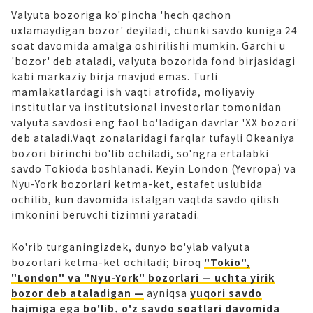
Valyuta bozoriga ko'pincha 'hech qachon
uxlamaydigan bozor' deyiladi, chunki savdo kuniga 24
soat davomida amalga oshirilishi mumkin. Garchi u
'bozor' deb ataladi, valyuta bozorida fond birjasidagi
kabi markaziy birja mavjud emas. Turli
mamlakatlardagi ish vaqti atrofida, moliyaviy
institutlar va institutsional investorlar tomonidan
valyuta savdosi eng faol bo'ladigan davrlar 'XX bozori'
deb ataladi.Vaqt zonalaridagi farqlar tufayli Okeaniya
bozori birinchi bo'lib ochiladi, so'ngra ertalabki
savdo Tokioda boshlanadi. Keyin London (Yevropa) va
Nyu-York bozorlari ketma-ket, estafet uslubida
ochilib, kun davomida istalgan vaqtda savdo qilish
imkonini beruvchi tizimni yaratadi.
Ko'rib turganingizdek, dunyo bo'ylab valyuta
bozorlari ketma-ket ochiladi; biroq
"Tokio",
"London" va "Nyu-York" bozorlari — uchta yirik
bozor deb ataladigan —
ayniqsa
yuqori savdo
hajmiga ega bo'lib, o'z savdo soatlari davomida