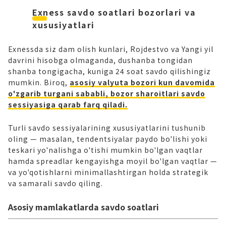
va 400 barobargacha leverage bilan kuniga 24 soat, yiliga
Exness savdo soatlari bozorlari va
365 kun savdo qilishingiz mumkin.
xususiyatlari
Exnessda siz dam olish kunlari, Rojdestvo va Yangi yil
davrini hisobga olmaganda, dushanba tongidan
shanba tongigacha, kuniga 24 soat savdo qilishingiz
mumkin. Biroq,
asosiy valyuta bozori kun davomida
o'zgarib turgani sababli, bozor sharoitlari savdo
sessiyasiga qarab farq qiladi.
Turli savdo sessiyalarining xususiyatlarini tushunib
oling — masalan, tendentsiyalar paydo bo'lishi yoki
teskari yo'nalishga o'tishi mumkin bo'lgan vaqtlar
hamda spreadlar kengayishga moyil bo'lgan vaqtlar —
va yo'qotishlarni minimallashtirgan holda strategik
va samarali savdo qiling.
Asosiy mamlakatlarda savdo soatlari