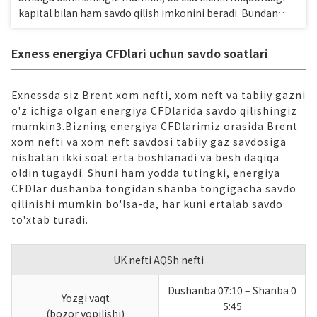
kapital bilan ham savdo qilish imkonini beradi. Bundan
tashqari, Exness'ning oltin hisoblari swap-free bo'lgani
uchun o'rta va uzoq muddatli savdolarni qulay sharoitda
Exness energiya CFDlari uchun savdo soatlari
amalga oshirishingiz mumkin. Sizni Exness'ning ajoyib
savdo muhitida oltin savdosidan zavqlanishga taklif
etamiz.
Exnessda siz Brent xom nefti, xom neft va tabiiy gazni
o'z ichiga olgan energiya CFDlarida savdo qilishingiz
mumkin
3
.Bizning energiya CFDlarimiz orasida Brent
xom nefti va xom neft savdosi tabiiy gaz savdosiga
nisbatan ikki soat erta boshlanadi va besh daqiqa
oldin tugaydi. Shuni ham yodda tutingki, energiya
CFDlar dushanba tongidan shanba tongigacha savdo
qilinishi mumkin bo'lsa-da, har kuni ertalab savdo
to'xtab turadi.
UK nefti AQSh nefti
Dushanba 07:10 – Shanba 0
Yozgi vaqt
5:45
(bozor yopilishi)