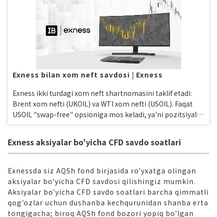
Exness bilan xom neft savdosi | Exness
Exness ikki turdagi xom neft shartnomasini taklif etadi:
Brent xom nefti (UKOIL) va WTI xom nefti (USOIL). Faqat
USOIL "swap-free" opsioniga mos keladi, ya'ni pozitsiyalar
keyingi kunga o'tkazilganda swap ballari olinmaydi, bu esa
sizga pastroq xarajat bilan savdo qilish imkonini beradi.
Exness aksiyalar bo'yicha CFD savdo soatlari
Exnessda siz AQSh fond birjasida ro'yxatga olingan
aksiyalar bo'yicha CFD savdosi qilishingiz mumkin.
Aksiyalar bo'yicha CFD savdo soatlari barcha qimmatli
qog'ozlar uchun dushanba kechqurunidan shanba erta
tongigacha; biroq AQSh fond bozori yopiq bo'lgan