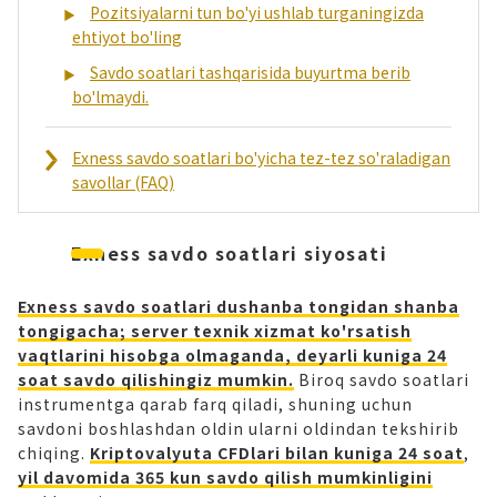
Pozitsiyalarni tun bo'yi ushlab turganingizda
ehtiyot bo'ling
Savdo soatlari tashqarisida buyurtma berib
bo'lmaydi.
Exness savdo soatlari bo'yicha tez-tez so'raladigan
savollar (FAQ)
Exness savdo soatlari siyosati
Exness savdo soatlari dushanba tongidan shanba
tongigacha; server texnik xizmat ko'rsatish
vaqtlarini hisobga olmaganda, deyarli kuniga 24
soat savdo qilishingiz mumkin.
Biroq savdo soatlari
instrumentga qarab farq qiladi, shuning uchun
savdoni boshlashdan oldin ularni oldindan tekshirib
chiqing.
Kriptovalyuta CFDlari bilan kuniga 24 soat
,
yil davomida 365 kun savdo qilish mumkinligini