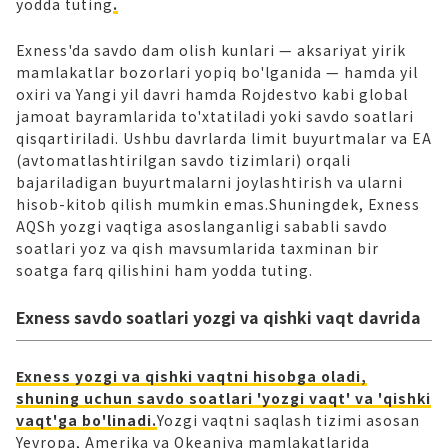
yodda tuting
.
Exness'da savdo dam olish kunlari — aksariyat yirik
mamlakatlar bozorlari yopiq bo'lganida — hamda yil
oxiri va Yangi yil davri hamda Rojdestvo kabi global
jamoat bayramlarida to'xtatiladi yoki savdo soatlari
qisqartiriladi. Ushbu davrlarda limit buyurtmalar va EA
(avtomatlashtirilgan savdo tizimlari) orqali
bajariladigan buyurtmalarni joylashtirish va ularni
hisob-kitob qilish mumkin emas.Shuningdek, Exness
AQSh yozgi vaqtiga asoslanganligi sababli savdo
soatlari yoz va qish mavsumlarida taxminan bir
soatga farq qilishini ham yodda tuting.
Exness savdo soatlari yozgi va qishki vaqt davrida
Exness yozgi va qishki vaqtni hisobga oladi,
shuning uchun savdo soatlari 'yozgi vaqt' va 'qishki
vaqt'ga bo'linadi.
Yozgi vaqtni saqlash tizimi asosan
Yevropa, Amerika va Okeaniya mamlakatlarida