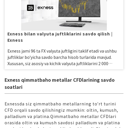
Exness bilan valyuta juftliklarini savdo qilish |
Exness
Exness jami 96 ta FX valyuta juftligini taklif etadi va ushbu
juftliklar bo'yicha savdo barcha hisob turlarida mavjud.
Xususan, siz asosiy va kichik valyuta juftliklarini 2 000
barobar leverage bilan savdo qilishingiz mumkin. Iltimos,
savdo uslubingizga eng mos keladigan hisob turini
Exness qimmatbaho metallar CFDlarining savdo
tanlang va muammosiz valyuta juftliklari savdosidan
soatlari
bahramand bo'ling.
Exnessda siz qimmatbaho metallarning to'rt turini
CFD orqali savdo qilishingiz mumkin: oltin, kumush,
palladium va platina.Qimmatbaho metallar CFDlari
orasida oltin va kumush savdosi palladium va platina