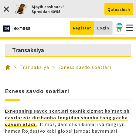
Ajoyib cashback!
Qatnashish
Spreddan 40%!
Register
Login
UZ
Hi
Transaksiya
och
Transaksiya
Exness savdo soatlari
Exness savdo soatlari
Exnessning savdo soatlari texnik xizmat ko'rsatish
davrlarisiz dushanba tongidan shanba tongigacha
davom etadi.
Iltimos, dam olish kunlari va Yangi yil
hamda Rojdestvo kabi global jamoat bayramlari