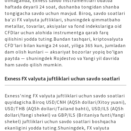
olmaganda, Exness savdo instrumentlari odatda
haftada deyarli 24 soat, dushanba tongidan shanba
tongigacha savdo uchun mavjud. Biroq, savdo soatlari
ba'zi FX valyuta juftliklari, shuningdek qimmatbaho
metallar, tovarlar, aksiyalar va fond indekslariga oid
CFDlar uchun alohida instrumentga qarab farq
qilishini yodda tuting.Bundan tashqari, kriptovalyuta
CFD'lari bilan kuniga 24 soat, yiliga 365 kun, jumladan
dam olish kunlari — aksariyat bozorlar yopiq bo'lgan
paytda — shuningdek Rojdestvo va Yangi yil davrida
ham savdo qilish mumkin.
Exness FX valyuta juftliklari uchun savdo soatlari
Exness'ning FX valyuta juftliklari uchun savdo soatlari
quyidagicha.Biroq USD/CNH (AQSh dollari/Xitoy yuani),
USD/THB (AQSh dollari/Tailand bahti), USD/ILS (AQSh
dollari/Yangi shekel) va GBP/ILS (Britaniya funti/Yangi
shekel) juftliklari uchun savdo soatlari boshqacha
ekanligini yodda tuting.Shuningdek, FX valyuta