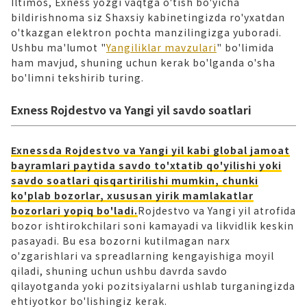
Iltimos, Exness yozgi vaqtga o'tish bo'yicha
bildirishnoma siz Shaxsiy kabinetingizda ro'yxatdan
o'tkazgan elektron pochta manzilingizga yuboradi.
Ushbu ma'lumot "
Yangiliklar mavzulari
" bo'limida
ham mavjud, shuning uchun kerak bo'lganda o'sha
bo'limni tekshirib turing.
Exness Rojdestvo va Yangi yil savdo soatlari
Exnessda Rojdestvo va Yangi yil kabi global jamoat
bayramlari paytida savdo to'xtatib qo'yilishi yoki
savdo soatlari qisqartirilishi mumkin, chunki
ko'plab bozorlar, xususan yirik mamlakatlar
bozorlari yopiq bo'ladi.
Rojdestvo va Yangi yil atrofida
bozor ishtirokchilari soni kamayadi va likvidlik keskin
pasayadi. Bu esa bozorni kutilmagan narx
o'zgarishlari va spreadlarning kengayishiga moyil
qiladi, shuning uchun ushbu davrda savdo
qilayotganda yoki pozitsiyalarni ushlab turganingizda
ehtiyotkor bo'lishingiz kerak.