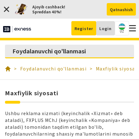
Ajoyib cashback!
Qatnashish
Spreddan 40%!
Register
Login
UZ
Hi
Foydalanuvchi qo'llanmasi
och
Foydalanuvchi qo'llanmasi
Maxfiylik siyosat
Maxfiylik siyosati
Ushbu reklama xizmati (keyinchalik «Xizmat» deb
ataladi), FXPLUS MChJ (keyinchalik «Kompaniya» deb
ataladi) tomonidan taqdim etilgan bo'lib,
foydalanuvchilarning shaxsiy ma'lumotlarini munosib