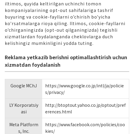
iltimos, quyida keltirilgan uchinchi tomon
kompaniyalarining opt-out sahifalariga tashrif
buyuring va cookie-fayllarni o'chirish bo'yicha
ko'rsatmalarga rioya qiling. Iltimos, cookie-fayllarni
o'chirganingizda (opt-out qilganingizda) tegishli
xizmatlardan foydalanganda cheklovlarga duch
kelishingiz mumkinligini yodda tuting.
Reklama yetkazib berishni optimallashtirish uchun
xizmatdan foydalanish
Google MChJ
https://www.google.co.jp/intl/ja/policie
s/privacy/
LY Korporatsiy
http://btoptout.yahoo.co.jp/optout/pref
asi
erences.html
Meta Platform
https://www.facebook.com/policies/coo
s, Inc.
kies/