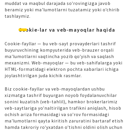
muddat va maqbul darajada so'rovingizga javob
beramiz yoki ma'lumotlarni tuzatamiz yoki o'chirib
tashlaymiz.
Cookie-lar va veb-mayoqlar haqida
Cookie-fayllar — bu veb-sayt provayderlari tashrif
buyuruvchining kompyuterida veb-brauzer orqali
ma'lumotlarni vaqtincha yozib qo'yish va saqlash
mexanizmi. Web-mayoqlar — bu veb-sahifalarga yoki
HTML-formatidagi elektron pochta xabarlari ichiga
joylashtirilgan juda kichik rasmlar.
Biz cookie-fayllar va veb-mayoqlardan ushbu
xizmatga tashrif buyurgan noyob foydalanuvchilar
sonini kuzatish (veb-tahlil), hamkor brokerlarimiz
veb-saytlariga yo'naltirilgan trafikni aniqlash, hisob
ochish ariza formasidagi va so'rov formasidagi
ma'lumotlarni qayta kiritish zaruratini bartaraf etish
hamda takroriy ro'yxatdan o'tishni oldini olish uchun