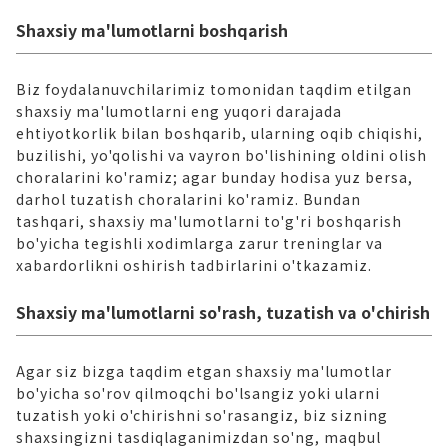
Shaxsiy ma'lumotlarni boshqarish
Biz foydalanuvchilarimiz tomonidan taqdim etilgan
shaxsiy ma'lumotlarni eng yuqori darajada
ehtiyotkorlik bilan boshqarib, ularning oqib chiqishi,
buzilishi, yo'qolishi va vayron bo'lishining oldini olish
choralarini ko'ramiz; agar bunday hodisa yuz bersa,
darhol tuzatish choralarini ko'ramiz. Bundan
tashqari, shaxsiy ma'lumotlarni to'g'ri boshqarish
bo'yicha tegishli xodimlarga zarur treninglar va
xabardorlikni oshirish tadbirlarini o'tkazamiz.
Shaxsiy ma'lumotlarni so'rash, tuzatish va o'chirish
Agar siz bizga taqdim etgan shaxsiy ma'lumotlar
bo'yicha so'rov qilmoqchi bo'lsangiz yoki ularni
tuzatish yoki o'chirishni so'rasangiz, biz sizning
shaxsingizni tasdiqlaganimizdan so'ng, maqbul