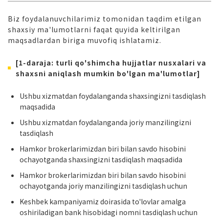
Biz foydalanuvchilarimiz tomonidan taqdim etilgan
shaxsiy ma'lumotlarni faqat quyida keltirilgan
maqsadlardan biriga muvofiq ishlatamiz.
[1-daraja: turli qo'shimcha hujjatlar nusxalari va
shaxsni aniqlash mumkin bo'lgan ma'lumotlar]
Ushbu xizmatdan foydalanganda shaxsingizni tasdiqlash
maqsadida
Ushbu xizmatdan foydalanganda joriy manzilingizni
tasdiqlash
Hamkor brokerlarimizdan biri bilan savdo hisobini
ochayotganda shaxsingizni tasdiqlash maqsadida
Hamkor brokerlarimizdan biri bilan savdo hisobini
ochayotganda joriy manzilingizni tasdiqlash uchun
Keshbek kampaniyamiz doirasida to'lovlar amalga
oshiriladigan bank hisobidagi nomni tasdiqlash uchun