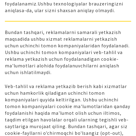
foydalanamiz.Ushbu texnologiyalar brauzeringizni
aniqlasa-da, ular sizni shaxsan aniqlay olmaydi.
Bundan tashqari, reklamalarni samarali yetkazish
maqsadida ushbu xizmat reklamalarni yetkazish
uchun uchinchi tomon kompaniyalaridan foydalanadi.
Ushbu uchinchi tomon kompaniyalari veb-tahlil va
reklama yetkazish uchun foydalanadigan cookie-
ma'lumotlari alohida foydalanuvchilarni aniqlash
uchun ishlatilmaydi.
Veb-tahlil va reklama yetkazib berish kabi xizmatlar
uchun hamkorlik qiladigan uchinchi tomon
kompaniyalari quyida keltirilgan. Ushbu uchinchi
tomon kompaniyalari cookie ma'lumotlaridan qanday
foydalanishi haqida ma'lumot olish uchun iltimos,
taqdim etilgan havolalar orqali ularning tegishli veb-
saytlariga murojaat qiling. Bundan tashqari, agar siz
cookie-fayllarni o'chirmoqchi bo'lsangiz (opt-out),