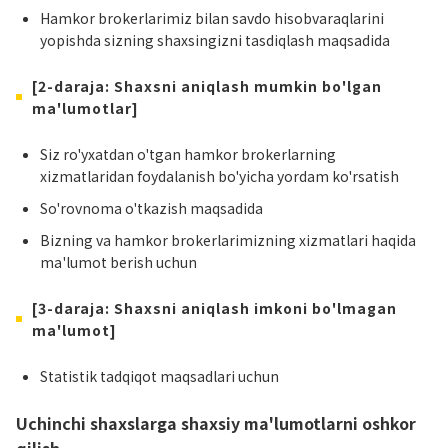
Hamkor brokerlarimiz bilan savdo hisobvaraqlarini
yopishda sizning shaxsingizni tasdiqlash maqsadida
[2-daraja: Shaxsni aniqlash mumkin bo'lgan
ma'lumotlar]
Siz ro'yxatdan o'tgan hamkor brokerlarning
xizmatlaridan foydalanish bo'yicha yordam ko'rsatish
So'rovnoma o'tkazish maqsadida
Bizning va hamkor brokerlarimizning xizmatlari haqida
ma'lumot berish uchun
[3-daraja: Shaxsni aniqlash imkoni bo'lmagan
ma'lumot]
Statistik tadqiqot maqsadlari uchun
Uchinchi shaxslarga shaxsiy ma'lumotlarni oshkor
qilish