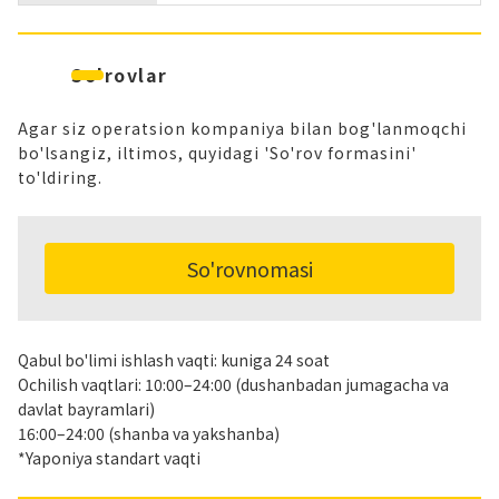
So'rovlar
Agar siz operatsion kompaniya bilan bog'lanmoqchi
bo'lsangiz, iltimos, quyidagi 'So'rov formasini'
to'ldiring.
So'rovnomasi
Qabul bo'limi ishlash vaqti: kuniga 24 soat
Ochilish vaqtlari: 10:00–24:00 (dushanbadan jumagacha va
davlat bayramlari)
16:00–24:00 (shanba va yakshanba)
*Yaponiya standart vaqti