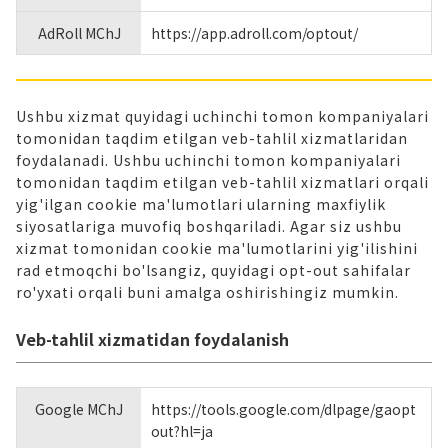
AdRoll MChJ
https://app.adroll.com/optout/
Ushbu xizmat quyidagi uchinchi tomon kompaniyalari
tomonidan taqdim etilgan veb-tahlil xizmatlaridan
foydalanadi. Ushbu uchinchi tomon kompaniyalari
tomonidan taqdim etilgan veb-tahlil xizmatlari orqali
yig'ilgan cookie ma'lumotlari ularning maxfiylik
siyosatlariga muvofiq boshqariladi. Agar siz ushbu
xizmat tomonidan cookie ma'lumotlarini yig'ilishini
rad etmoqchi bo'lsangiz, quyidagi opt-out sahifalar
ro'yxati orqali buni amalga oshirishingiz mumkin.
Veb-tahlil xizmatidan foydalanish
Google MChJ
https://tools.google.com/dlpage/gaopt
out?hl=ja