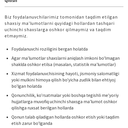
Biz foydalanuvchilarimiz tomonidan taqdim etilgan
shaxsiy ma'lumotlarni quyidagi hollardan tashqari
uchinchi shaxslarga oshkor qilmaymiz va taqdim
etmaymiz.
Foydalanuvchi roziligini bergan holatda
Agar ma'lumotlar shaxslarni aniqlash imkoni bo'lmagan
shaklda oshkor etilsa (masalan, statistik ma'lumotlar)
Xizmat foydalanuvchisining hayoti, jismoniy salomatligi
yoki mulkini himoya qilish bo'yicha zudlik bilan ehtiyoj
bo'lgan holatda
Qonunchilik, ko'rsatmalar yoki boshqa tegishli me'yoriy
hujjatlarga muvofiq uchinchi shaxsga ma'lumot oshkor
qilishga ruxsat berilgan hollarda
Qonun talab qiladigan hollarda oshkor etish yoki taqdim
etish zarur bo'lganda