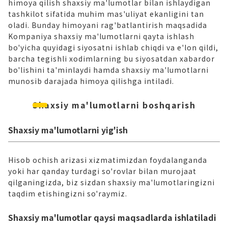
himoya qilish shaxsiy ma'lumotlar bilan ishlaydigan
tashkilot sifatida muhim mas'uliyat ekanligini tan
oladi. Bunday himoyani rag'batlantirish maqsadida
Kompaniya shaxsiy ma'lumotlarni qayta ishlash
bo'yicha quyidagi siyosatni ishlab chiqdi va e'lon qildi,
barcha tegishli xodimlarning bu siyosatdan xabardor
bo'lishini ta'minlaydi hamda shaxsiy ma'lumotlarni
munosib darajada himoya qilishga intiladi.
Shaxsiy ma'lumotlarni boshqarish
Shaxsiy ma'lumotlarni yig'ish
Hisob ochish arizasi xizmatimizdan foydalanganda
yoki har qanday turdagi so'rovlar bilan murojaat
qilganingizda, biz sizdan shaxsiy ma'lumotlaringizni
taqdim etishingizni so'raymiz.
Shaxsiy ma'lumotlar qaysi maqsadlarda ishlatiladi