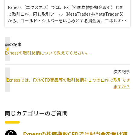
Exness（エクスネス）では、FX（外国為替証拠金取引）と同
じ取引口座、同じ取引ツール（MetaTrader 4/MetaTrader 5）
から、ゴールド・シルバーをはじめとする貴金属、エネルギー
（原油・天然ガス）、米国株式、株価指数、仮想通貨といった
多彩なCFD商品を高いレバレッジでお取引頂けます。
前の記事
Exnessの取引銘柄について教えてください。
次の記事
Exnessでは、FXやCFD商品等の取引銘柄を１つの口座で取引でき
ますか？
同じカテゴリーのご質問
Exnessの株価指数CFDでは配当金を受け取