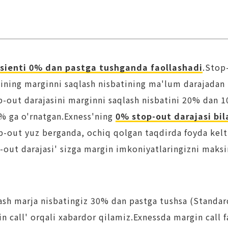
tsienti 0% dan pastga tushganda faollashadi
.Stop
ining marginni saqlash nisbatining ma'lum darajadan
op-out darajasini marginni saqlash nisbatini 20% dan
0% ga o'rnatgan.Exness'ning
0% stop-out darajasi bi
p-out yuz berganda, ochiq qolgan taqdirda foyda kelt
out darajasi' sizga margin imkoniyatlaringizni maksi
lash marja nisbatingiz 30% dan pastga tushsa (Standa
gin call' orqali xabardor qilamiz.Exnessda margin call