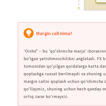
Margin call nima?
'Oishō' – bu 'qo'shimcha marja' iborasini
bo'lgan yetishmovchilikni anglatadi. FX b
tomonidan qo'yilgan qoidalarga katta dar
qoplashga ruxsat berilmaydi va shuning uc
margin callni qoplash uchun qo'shimcha de
qo'llaymiz, shuning uchun hech qanday ma
ortiq zarar ko'rmaysiz.