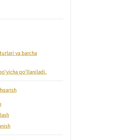
turlari va barcha
o'yicha qo'llaniladi.
shqarish
h
lash
anish