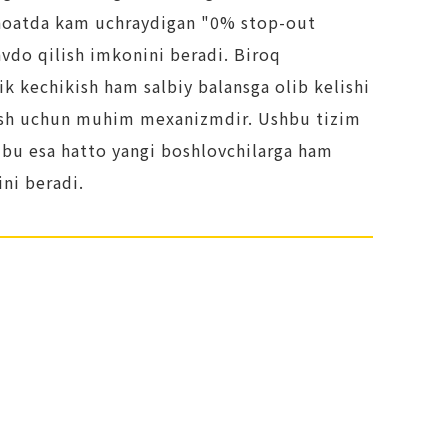
anoatda kam uchraydigan "0% stop-out
avdo qilish imkonini beradi. Biroq
ik kechikish ham salbiy balansga olib kelishi
lish uchun muhim mexanizmdir. Ushbu tizim
; bu esa hatto yangi boshlovchilarga ham
ni beradi.