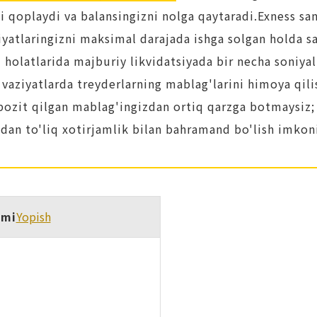
 qoplaydi va balansingizni nolga qaytaradi.Exness s
iyatlaringizni maksimal darajada ishga solgan holda s
 holatlarida majburiy likvidatsiyada bir necha soniyal
vaziyatlarda treyderlarning mablag'larini himoya qi
depozit qilgan mablag'ingizdan ortiq qarzga botmaysiz
dan to'liq xotirjamlik bilan bahramand bo'lish imkoni
imi
Yopish