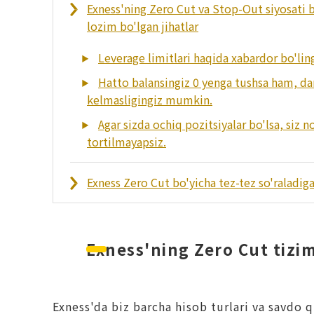
Exness'ning Zero Cut va Stop-Out siyosati b
lozim bo'lgan jihatlar
Leverage limitlari haqida xabardor bo'lin
Hatto balansingiz 0 yenga tushsa ham, da
kelmasligingiz mumkin.
Agar sizda ochiq pozitsiyalar bo'lsa, siz n
tortilmayapsiz.
Exness Zero Cut bo'yicha tez-tez so'raladiga
Exness'ning Zero Cut tizim
Exness'da biz barcha hisob turlari va savdo 