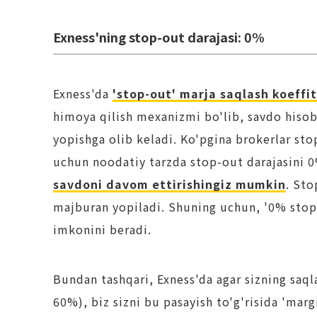
Exness'ning stop-out darajasi: 0%
Exness'da
'stop-out' marja saqlash koeffi
himoya qilish mexanizmi bo'lib, savdo hisob
yopishga olib keladi. Ko'pgina brokerlar st
uchun noodatiy tarzda stop-out darajasini 
savdoni davom ettirishingiz mumkin
. Sto
majburan yopiladi. Shuning uchun, '0% stop-
imkonini beradi.
Bundan tashqari, Exness'da agar sizning saq
60%), biz sizni bu pasayish to'g'risida 'mar