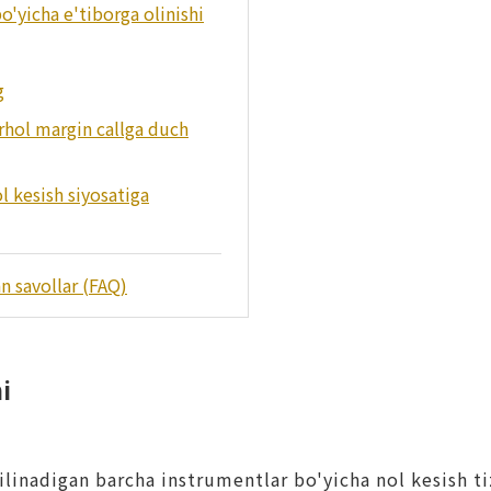
o'yicha e'tiborga olinishi
g
rhol margin callga duch
ol kesish siyosatiga
n savollar (FAQ)
i
qilinadigan barcha instrumentlar bo'yicha nol kesish t