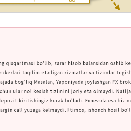
ng qisqartmasi bo'lib, zarar hisob balansidan oshib k
rokerlari taqdim etadigan xizmatlar va tizimlar tegish
ajada bog'liq.Masalan, Yaponiyada joylashgan FX broke
hun ular nol kesish tizimini joriy eta olmaydi. Natija
pozit kiritishingiz kerak bo'ladi. Exnessda esa biz m
rgin call yuzaga kelmaydi.Iltimos, ishonch hosil bo'l