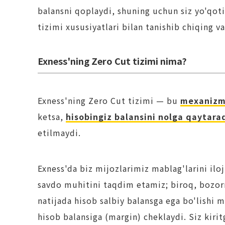
balansni qoplaydi, shuning uchun siz yo'qoti
tizimi xususiyatlari bilan tanishib chiqing v
Exness'ning Zero Cut tizimi nima?
Exness'ning Zero Cut tizimi — bu
mexaniz
ketsa,
hisobingiz balansini nolga qaytara
etilmaydi.
Exness'da biz mijozlarimiz mablag'larini ilo
savdo muhitini taqdim etamiz; biroq, bozorn
natijada hisob salbiy balansga ega bo'lishi 
hisob balansiga (margin) cheklaydi. Siz ki