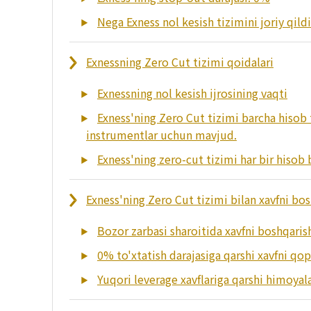
Nega Exness nol kesish tizimini joriy qildi
Exnessning Zero Cut tizimi qoidalari
Exnessning nol kesish ijrosining vaqti
Exness'ning Zero Cut tizimi barcha hisob 
instrumentlar uchun mavjud.
Exness'ning zero-cut tizimi har bir hisob b
Exness'ning Zero Cut tizimi bilan xavfni bo
Bozor zarbasi sharoitida xavfni boshqaris
0% to'xtatish darajasiga qarshi xavfni qop
Yuqori leverage xavflariga qarshi himoyal