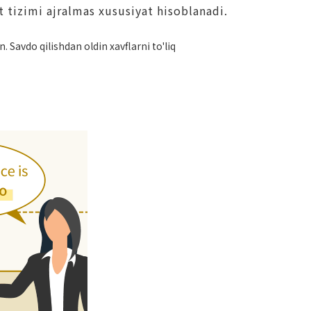
t tizimi ajralmas xususiyat hisoblanadi.
 Savdo qilishdan oldin xavflarni to'liq