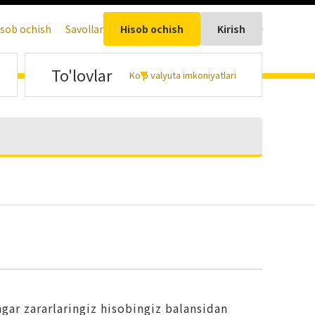
isob ochish
Savollar
Hisob ochish
Kirish
Uzbek
To'lovlar
Ko'p valyuta imkoniyatlari
agar zararlaringiz hisobingiz balansidan