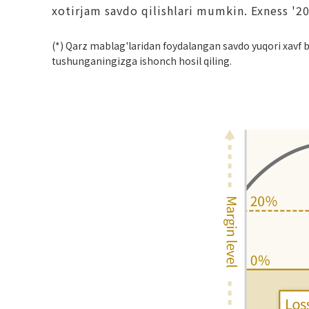
xotirjam savdo qilishlari mumkin. Exness '20
(*) Qarz mablag'laridan foydalangan savdo yuqori xavf bi
tushunganingizga ishonch hosil qiling.