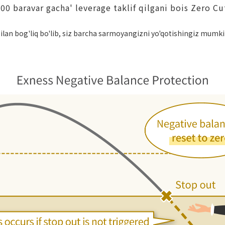
00 baravar gacha' leverage taklif qilgani bois Zero Cu
lan bog'liq bo'lib, siz barcha sarmoyangizni yo'qotishingiz mumkin.