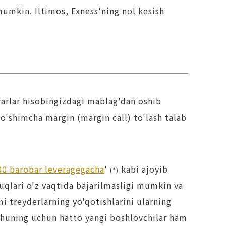
mumkin. Iltimos, Exness'ning nol kesish
ararlar hisobingizdagi mablag'dan oshib
qo'shimcha margin (margin call) to'lash talab
00 barobar leveragegacha
'
kabi ajoyib
(*)
uqlari o'z vaqtida bajarilmasligi mumkin va
i treyderlarning yo'qotishlarini ularning
shuning uchun hatto yangi boshlovchilar ham