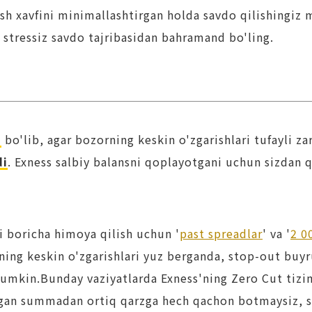
sh xavfini minimallashtirgan holda savdo qilishingiz 
a stressiz savdo tajribasidan bahramand bo'ling.
m
bo'lib, agar bozorning keskin o'zgarishlari tufayli z
di
. Exness salbiy balansni qoplayotgani uchun sizdan 
ji boricha himoya qilish uchun '
past spreadlar
' va '
2 0
ing keskin o'zgarishlari yuz berganda, stop-out buyr
mumkin.Bunday vaziyatlarda Exness'ning Zero Cut tizim
ritgan summadan ortiq qarzga hech qachon botmaysiz, 