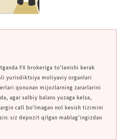
etganda FX brokeriga to'lanishi kerak
li yurisdiktsiya moliyaviy organlari
rlari qonunan mijozlarning zararlarini
da, agar salbiy balans yuzaga kelsa,
argin call bo'lmagan nol kesish tizimini
sin: siz depozit qilgan mablag'ingizdan