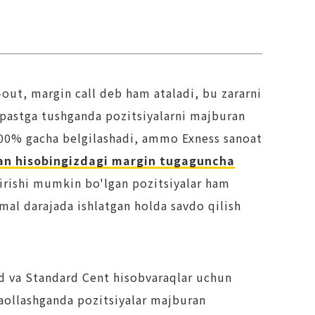
-out, margin call deb ham ataladi, bu zararni
 pastga tushganda pozitsiyalarni majburan
 100% gacha belgilashadi, ammo Exness sanoat
lan hisobingizdagi margin tugaguncha
irishi mumkin bo'lgan pozitsiyalar ham
mal darajada ishlatgan holda savdo qilish
rd va Standard Cent hisobvaraqlar uchun
 faollashganda pozitsiyalar majburan