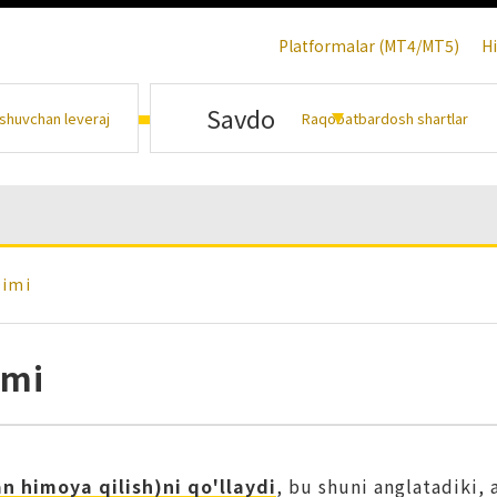
Platformalar (MT4/MT5)
H
Savdo
shuvchan leveraj
Raqobatbardosh shartlar
zimi
imi
n himoya qilish)ni qo'llaydi
, bu shuni anglatadiki, 