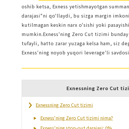
oshib ketsa, Exness yetishmayotgan summani
darajasi"ni qo'llaydi, bu sizga margin imkon
kutilmagan keskin narx o'sishi yoki pasayishi
mumkin.Exness'ning Zero Cut tizimi bunday 
tufayli, hatto zarar yuzaga kelsa ham, siz 
Exness'ning noyob yuqori leverage'li savdosi
Exnessning Zero Cut tiz
Exnessning Zero Cut tizimi
Exness'ning Zero Cut tizimi nima?
Exness'ning stop-out darajasi: 0%