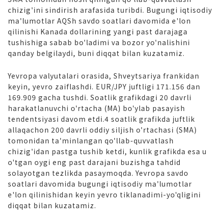
chizig'ini sindirish arafasida turibdi. Bugungi iqtisodiy
ma'lumotlar AQSh savdo soatlari davomida e'lon
qilinishi Kanada dollarining yangi past darajaga
tushishiga sabab bo'ladimi va bozor yo'nalishini
qanday belgilaydi, buni diqqat bilan kuzatamiz.
Yevropa valyutalari orasida, Shveytsariya frankidan
keyin, yevro zaiflashdi. EUR/JPY juftligi 171.156 dan
169.909 gacha tushdi. Soatlik grafikdagi 20 davrli
harakatlanuvchi o'rtacha (MA) bo'ylab pasayish
tendentsiyasi davom etdi.4 soatlik grafikda juftlik
allaqachon 200 davrli oddiy siljish o'rtachasi (SMA)
tomonidan ta'minlangan qo'llab-quvvatlash
chizig'idan pastga tushib ketdi, kunlik grafikda esa u
o'tgan oygi eng past darajani buzishga tahdid
solayotgan tezlikda pasaymoqda. Yevropa savdo
soatlari davomida bugungi iqtisodiy ma'lumotlar
e'lon qilinishidan keyin yevro tiklanadimi-yo'qligini
diqqat bilan kuzatamiz.