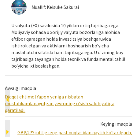
Muallif:
Keisuke Sakurai
U valyuta (FX) savdosida 10 yildan ortiq tajribaga ega.
Moliyaviy sohada u xorijiy valyuta bozorlariga alohida
e'tibor qaratgan holda investitsiya boshqaruvida
ishtirok etgan va aktivlarni boshqarish bo'yicha
maslahatchi sifatida ham tajribaga ega. U o'zining boy
tajribasiga tayangan holda texnik va fundamental tahlil
bo'yicha ixtisoslashgan.
Avvalgi maqola
Diqqat ehtimol Yapon yeniga nisbatan
mustahkamlanayotgan yevroning o'sish salohiyatiga
qaratiladi.
Keyingi maqola
GBP/JPY juftligi eng past nuqtasidan qaytib ko'tarilgach,