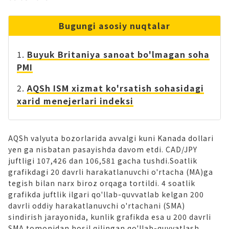
Bugungi asosiy nuqtalar
Buyuk Britaniya sanoat bo'lmagan soha
PMI
AQSh ISM xizmat ko'rsatish sohasidagi
xarid menejerlari indeksi
AQSh valyuta bozorlarida avvalgi kuni Kanada dollari
yen ga nisbatan pasayishda davom etdi. CAD/JPY
juftligi 107,426 dan 106,581 gacha tushdi.Soatlik
grafikdagi 20 davrli harakatlanuvchi o'rtacha (MA)ga
tegish bilan narx biroz orqaga tortildi. 4 soatlik
grafikda juftlik ilgari qo'llab-quvvatlab kelgan 200
davrli oddiy harakatlanuvchi o'rtachani (SMA)
sindirish jarayonida, kunlik grafikda esa u 200 davrli
SMA tomonidan hosil qilingan qo'llab-quvvatlash