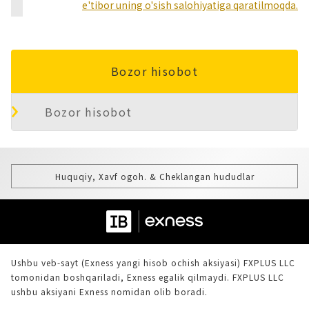
e'tibor uning o'sish salohiyatiga qaratilmoqda.
Bozor hisobot
Bozor hisobot
Huquqiy, Xavf ogoh. & Cheklangan hududlar
Ushbu veb-sayt (Exness yangi hisob ochish aksiyasi) FXPLUS LLC
tomonidan boshqariladi, Exness egalik qilmaydi. FXPLUS LLC
ushbu aksiyani Exness nomidan olib boradi.