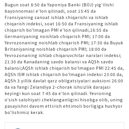
Bugun soat 8:50 da Yaponiya Banki (BOJ) yig'ilishi
bayonnomasi e'lon qilinadi, soat 15:45 da
Fransiyaning sanoat ishlab chiqarishi va ishlab
chiqarish indeksi, soat 16:50 da Fransiyaning ishlab
chiqarish bo'lmagan PMI e'lon qilinadi,16:55 da
Germaniyaning noishlab chiqarish PMI; 17:00 da
Yevrozonaning noishlab chiqarish PMI; 17:30 da Buyuk
Britaniyaning noishlab chiqarish PMI; 18:00 da
Yevrozonaning ishlab chiqaruvchilar narxlari indeksi;
21:30 da Kanadaning savdo balansi va AQSh savdo
balansi;AQSh ishlab chiqarish bo'lmagan PMI 22:45 da,
AQSh ISM ishlab chiqarish bo'lmagan indeksi 23:00 da,
AQSh 3 yillik davlat qarz obligatsiyalari auksioni 26:00
da va Yangi Zelandiya 2-chorak ishsizlik darajasi
keyingi kun soat 7:45 da e'lon qilinadi. Yevroning
o'sish salohiyati cheklanganligini hisobga olib, uning
pasayishni davom ettirish ehtimoli borligiga hushyor
bo'lishimiz kerak.