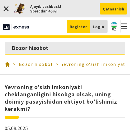
Ajoyib cashback!
Qatnashish
Spreddan 40%!
Register
Login
UZ
Hi
Bozor hisobot
och
Bozor hisobot
Yevroning o'sish imkoniyati 
Yevroning o'sish imkoniyati
cheklanganligini hisobga olsak, uning
doimiy pasayishidan ehtiyot bo'lishimiz
kerakmi?
05.08.2025