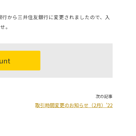
行がみずほ銀行から三井住友銀行に変更されましたので、入
ませ。
ount
次の記事
取引時間変更のお知らせ（2月）'22