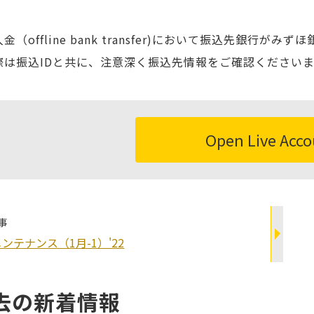
金（offline bank transfer)において振込先銀
際は振込IDと共に、注意深く振込先情報をご確認ください
Open Live Acc
事
ンテナンス（1月-1）'22
去の新着情報