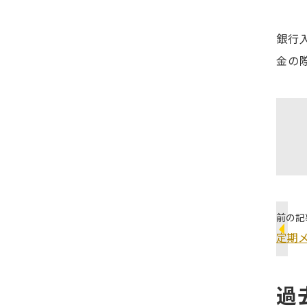
銀行入
金の
前の記
定期メ
過