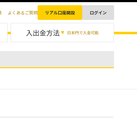
順
よくあるご質問
リアル口座開設
ログイン
日本語
入出金方法
日本円で入金可能