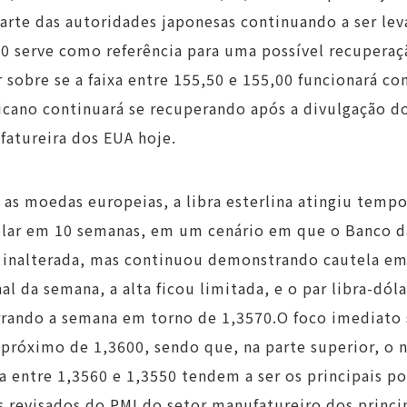
arte das autoridades japonesas continuando a ser l
0 serve como referência para uma possível recuperaçã
r sobre se a faixa entre 155,50 e 155,00 funcionará c
cano continuará se recuperando após a divulgação do
atureira dos EUA hoje.
 as moedas europeias, a libra esterlina atingiu tem
lar em 10 semanas, em um cenário em que o Banco da
 inalterada, mas continuou demonstrando cautela em 
nal da semana, a alta ficou limitada, e o par libra-dól
rando a semana em torno de 1,3570.O foco imediato s
 próximo de 1,3600, sendo que, na parte superior, o n
xa entre 1,3560 e 1,3550 tendem a ser os principais p
 revisados do PMI do setor manufatureiro dos princip