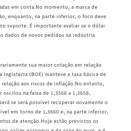
evadas em conta.No momento, a marca de
o, enquanto, na parte inferior, o foco deve
omo suporte. É importante avaliar se o dólar
s dados de novos pedidos na indústria
porariamente sua maior cotação em relação
 Inglaterra (BOE) manteve a taxa básica de
relação aos riscos de inflação.No entanto,
ar oscilou na faixa de 1,3568 a 1,3658,
erá se será possível recuperar novamente o
ível em torno de 1,3660 e, na parte inferior,
ontos de atenção.Hoje estão previstos os
ais países europeus e da zona do euro, e é