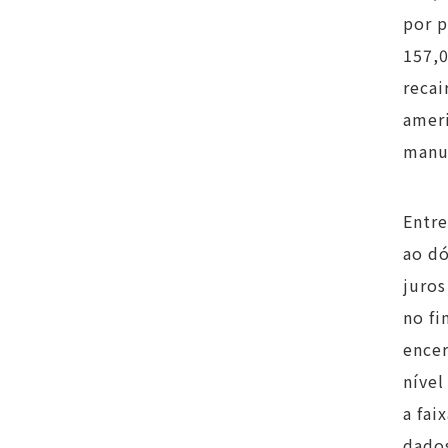
por p
157,0
recai
ameri
manuf
Entre
ao dó
juros
no fi
encer
nível
a fai
dados