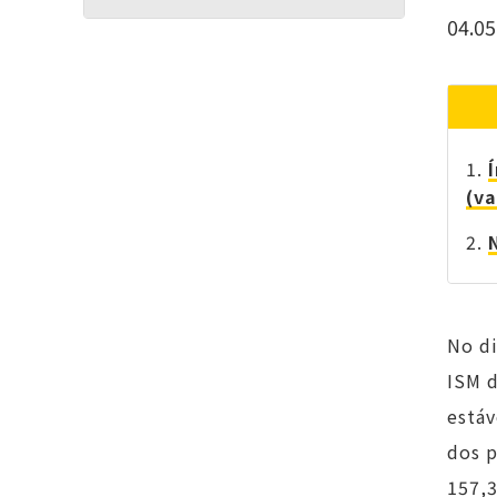
04.05
(va
No di
ISM 
estáv
dos p
157,3