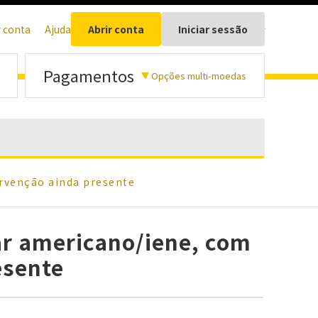
r conta
Ajuda
Abrir conta
Iniciar sessão
Português
Pagamentos
Opções multi-moedas
ervenção ainda presente
ar americano/iene, com
esente