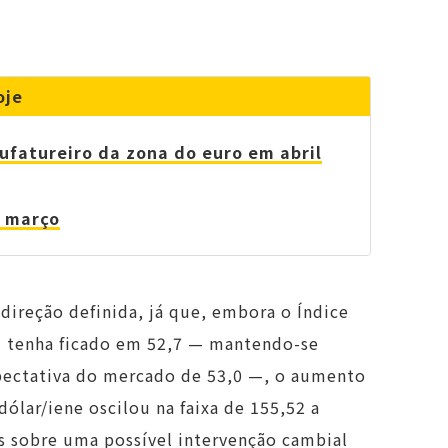
oje
ufatureiro da zona do euro em abril
m março
direção definida, já que, embora o Índice
l tenha ficado em 52,7 — mantendo-se
xpectativa do mercado de 53,0 —, o aumento
ólar/iene oscilou na faixa de 155,52 a
s sobre uma possível intervenção cambial