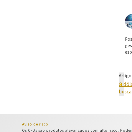
Pos
ges
esp
Artigo
O dól
busca
Aviso de risco
Os CFDs são produtos alavancados com alto risco. Podem 