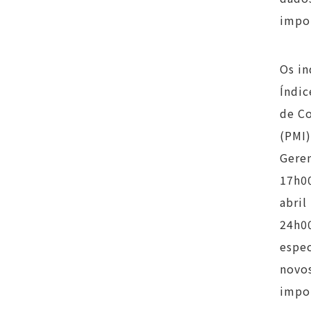
impor
Os in
Índic
de Co
(PMI)
Geren
17h00
abril
24h00
espec
novos
impor