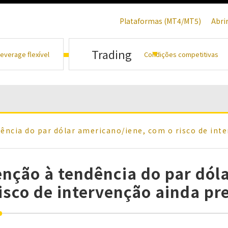
Plataformas (MT4/MT5)
Abri
Trading
everage flexível
Condições competitivas
ência do par dólar americano/iene, com o risco de int
enção à tendência do par dól
risco de intervenção ainda pr