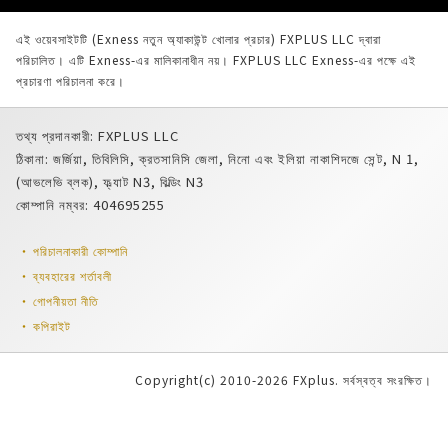
এই ওয়েবসাইটটি (Exness নতুন অ্যাকাউন্ট খোলার প্রচার) FXPLUS LLC দ্বারা
পরিচালিত। এটি Exness-এর মালিকানাধীন নয়। FXPLUS LLC Exness-এর পক্ষে এই
প্রচারণা পরিচালনা করে।
তথ্য প্রদানকারী: FXPLUS LLC
ঠিকানা: জর্জিয়া, তিবিলিসি, ক্রতসানিসি জেলা, নিনো এবং ইলিয়া নাকাশিদজে সেন্ট, N 1,
(আভলেভি ব্লক), ফ্ল্যাট N3, বিল্ডিং N3
কোম্পানি নম্বর: 404695255
পরিচালনাকারী কোম্পানি
ব্যবহারের শর্তাবলী
গোপনীয়তা নীতি
কপিরাইট
Copyright(c) 2010-2026 FXplus. সর্বস্বত্ব সংরক্ষিত।