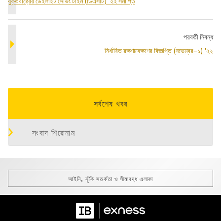
যুক্তরাষ্ট্রের ডেইলাইট সেভিং টাইম (ডিএসটি) '২২ সমাপ্তি
পরবর্তী নিবন্ধ
নির্ধারিত রক্ষণাবেক্ষণের বিজ্ঞপ্তি (নভেম্বর–১) '২২
সর্বশেষ খবর
সংবাদ শিরোনাম
আইনি, ঝুঁকি সতর্কতা ও সীমাবদ্ধ এলাকা