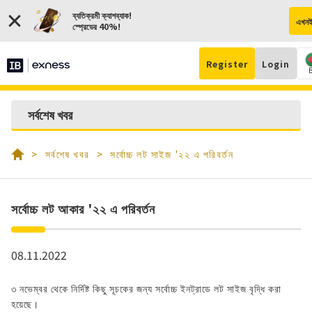
ব্যতিক্রমী ক্যাশব্যাক!
এখনই
স্প্রেডের 40%!
Register
Login
অ্যাক
সর্বশেষ খবর
খুলুন
সর্বশেষ খবর
সর্বোচ্চ লট সাইজ '২২ এ পরিবর্তন
সর্বোচ্চ লট আকার '২২ এ পরিবর্তন
08.11.2022
৩ নভেম্বর থেকে নির্দিষ্ট কিছু সূচকের জন্য সর্বোচ্চ ইনট্রাডে লট সাইজ বৃদ্ধি করা
হয়েছে।