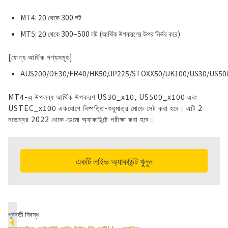
MT4: 20 থেকে 300 লট
MT5: 20 থেকে 300–500 লট (আর্থিক উপকরণের উপর নির্ভর করে)
[যোগ্য আর্থিক পণ্যসমূহ]
AUS200/DE30/FR40/HK50/JP225/STOXX50/UK100/US30/US50
MT4-এ উপলব্ধ আর্থিক উপকরণ US30_x10, US500_x100 এবং
USTEC_x100 একযোগে নিষ্পত্তি-শুধুমাত্র মোডে সেট করা হবে। এটি 2
নভেম্বর 2022 থেকে ডেমো অ্যাকাউন্টে পরীক্ষা করা হবে।
একটি লাইভ অ্যাকাউন্ট খুলুন
পূর্ববর্তী নিবন্ধ