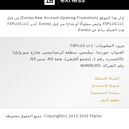
يُدار هذا الموقع (Exness New Account Opening Promotion) من قِبل
FXPLUS LLC وليس مملوكًا أو مُدارًا من قِبل Exness. تُدير FXPLUS LLC
لة نيابةً عن Exness.
علومات: FXPLUS LLC
ان: جورجيا، تبيليسي، منطقة كرتسانيسي، شارع نينو وإيليا
1، (مجمع أفليفي)، شقة N3، مبنى N3
كة: 404695255
ركة المشغلة
وط الاستخدام
اسة الخصوصية
وق النشر
Copyright(c) 2010-2026 FXplus. جميع الحقوق محفوظة.