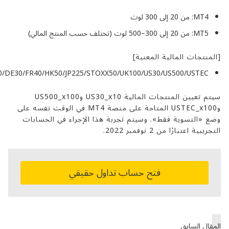
من 20 إلى 300 لوت
إلى 300–500 لوت (تختلف حسب المنتج المالي)
تجات المالية المعنية]
AUS200/DE30/FR40/HK50/JP225/STOXX50/UK100/US30/US500/USTE
سيتم تعيين المنتجات المالية US30_x10 وUS500_x100
وUSTEC_x100 المتاحة على منصة MT4 في الوقت نفسه على
التسوية فقط». وسيتم تجربة هذا الإجراء في الحسابات
 اعتبارًا من 2 نوفمبر 2022.
فتح حساب تداول حقيقي
ل السابق