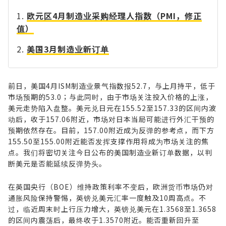
欧元区4月制造业采购经理人指数（PMI，修正
值）
美国3月制造业新订单
前日，美国4月ISM制造业景气指数报52.7，与上月持平，低于
市场预期的53.0；与此同时，由于市场关注投入价格的上涨，
美元走势陷入盘整。美元兑日元在155.52至157.33的区间内波
动后，收于157.06附近，市场对日本当局可能进行外汇干预的
预期依然存在。目前，157.00附近成为反弹的参考点，而下方
155.50至155.00附近能否发挥支撑作用将成为市场关注的焦
点。我们将密切关注今日公布的美国制造业新订单数据，以判
断美元是否能延续反弹势头。
在英国央行（BOE）维持政策利率不变后，欧洲货币市场仍对
通胀风险保持警惕，英镑兑美元汇率一度触及10周高点。不
过，临近周末时上行压力增大，英镑兑美元在1.3568至1.3658
的区间内震荡后，最终收于1.3570附近。能否重新回升至