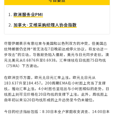
欧洲服务业PMI
加拿大·艾维采购经理人协会指数
尽管伊朗表示有意结束与美国和以色列双方的冲突，但美国总
统特朗普仍坚持“若无法在7日晚前达成停火协议，将发动进一
步攻击”的立场，导致局势陷入僵局，美元与日元同步走软。澳
元兑美元从0.6876升至0.6938。汇率继续在日线图75日均线
（75MA）下方波动。
在欧洲货币方面，欧元兑日元汇率上涨。欧元兑日元从
183.637升至184.457。200周期EMA在小时图上充当了支撑
线，推动汇率上涨。4小时图也呈现出与小时图相似的走势，日
线图上则可见价格在20日均线的支撑下上涨。此外，周线图上
自年初以来沿20日均线形成的上升趋势至今仍未破位。
今日的经济指标包括：8:30日本全户家庭收支调查、14:00日本