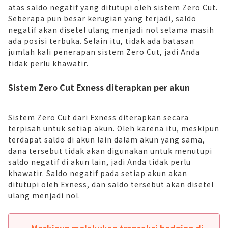
atas saldo negatif yang ditutupi oleh sistem Zero Cut.
Seberapa pun besar kerugian yang terjadi, saldo
negatif akan disetel ulang menjadi nol selama masih
ada posisi terbuka. Selain itu, tidak ada batasan
jumlah kali penerapan sistem Zero Cut, jadi Anda
tidak perlu khawatir.
Sistem Zero Cut Exness diterapkan per akun
Sistem Zero Cut dari Exness diterapkan secara
terpisah untuk setiap akun. Oleh karena itu, meskipun
terdapat saldo di akun lain dalam akun yang sama,
dana tersebut tidak akan digunakan untuk menutupi
saldo negatif di akun lain, jadi Anda tidak perlu
khawatir. Saldo negatif pada setiap akun akan
ditutupi oleh Exness, dan saldo tersebut akan disetel
ulang menjadi nol.