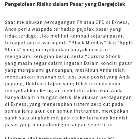
Pengelolaan Risiko dalam Pasar yang Bergejolak
Saat melakukan perdagangan FX atau CFD di Exness,
Anda perlu waspada terhadap gejolak pasar yang
tidak terduga. Jika melihat kembali sejarah pasar,
terdapat peristiwa seperti “Black Monday” dan “Apple
Shock” yang menyebabkan banyak investor
mengalami kerugian besar, serta “Corona Shock”
yang masih segar dalam ingatan.Dalam kondisi pasar
yang mengalami guncangan, meskipun Anda telah
menetapkan pesanan cut-loss pada posisi yang Anda
pegang, fluktuasi tajam yang tidak terduga dapat
menyebabkan kerugian melebihi saldo akun Anda
hanya dalam hitungan detik. Melakukan perdagangan
di Exness, yang menerapkan sistem zero cut pada
semua jenis akun dan semua instrumen, merupakan
salah satu langkah mitigasi risiko terhadap kondisi
pasar yang mengalami guncangan seperti ini.