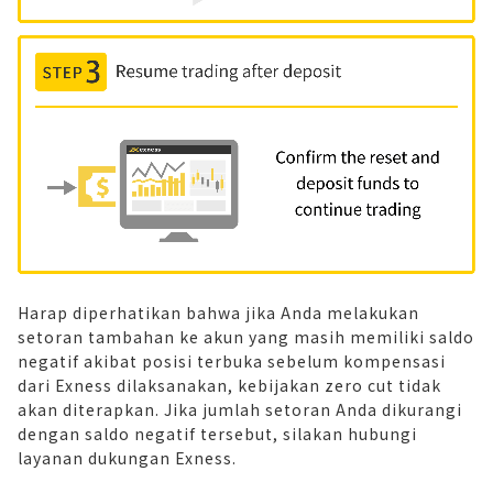
Harap diperhatikan bahwa jika Anda melakukan
setoran tambahan ke akun yang masih memiliki saldo
negatif akibat posisi terbuka sebelum kompensasi
dari Exness dilaksanakan, kebijakan zero cut tidak
akan diterapkan. Jika jumlah setoran Anda dikurangi
dengan saldo negatif tersebut, silakan hubungi
layanan dukungan Exness.