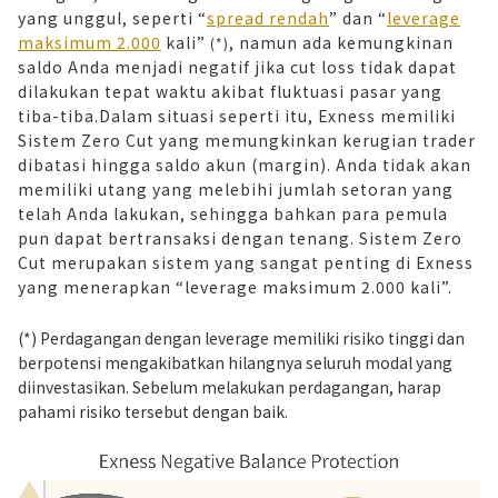
yang unggul, seperti “
spread rendah
” dan “
leverage
maksimum 2.000
kali”
, namun ada kemungkinan
(*)
saldo Anda menjadi negatif jika cut loss tidak dapat
dilakukan tepat waktu akibat fluktuasi pasar yang
tiba-tiba.Dalam situasi seperti itu, Exness memiliki
Sistem Zero Cut yang memungkinkan kerugian trader
dibatasi hingga saldo akun (margin). Anda tidak akan
memiliki utang yang melebihi jumlah setoran yang
telah Anda lakukan, sehingga bahkan para pemula
pun dapat bertransaksi dengan tenang. Sistem Zero
Cut merupakan sistem yang sangat penting di Exness
yang menerapkan “leverage maksimum 2.000 kali”.
(*) Perdagangan dengan leverage memiliki risiko tinggi dan
berpotensi mengakibatkan hilangnya seluruh modal yang
diinvestasikan. Sebelum melakukan perdagangan, harap
pahami risiko tersebut dengan baik.