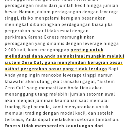
perdagangan mulai dari jumlah kecil hingga jumlah
besar. Namun, dalam perdagangan dengan leverage
tinggi, risiko mengalami kerugian besar akan
meningkat dibandingkan perdagangan biasa jika
pergerakan pasar tidak sesuai dengan
perkiraan.Karena Exness memungkinkan
perdagangan yang dinamis dengan leverage hingga
2.000 kali, kami menganggap
penting untuk
melindungi dana Anda semaksimal mungkin melalui
sistem Zero Cut, guna menghindari kerugian besar
akibat pergerakan pasar yang tidak terduga
.Bagi
Anda yang ingin mencoba leverage tinggi namun
khawatir akan utang jika transaksi gagal, “Sistem
Zero Cut” yang memastikan Anda tidak akan
menanggung utang melebihi jumlah setoran awal
akan menjadi jaminan keamanan saat memulai
trading.Bagi pemula, kami menyarankan untuk
memulai trading dengan modal kecil, dan setelah
terbiasa
,
Anda dapat melakukan setoran tambahan.
Exness tidak memperoleh keuntungan dari