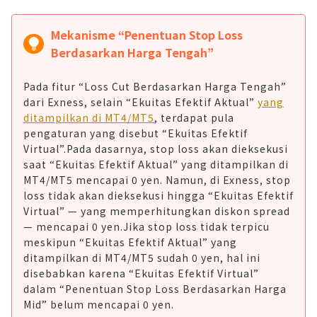
Mekanisme “Penentuan Stop Loss
Berdasarkan Harga Tengah”
Pada fitur “Loss Cut Berdasarkan Harga Tengah”
dari Exness, selain “Ekuitas Efektif Aktual”
yang
ditampilkan di MT4/MT5
, terdapat pula
pengaturan yang disebut “Ekuitas Efektif
Virtual”.Pada dasarnya, stop loss akan dieksekusi
saat “Ekuitas Efektif Aktual” yang ditampilkan di
MT4/MT5 mencapai 0 yen. Namun, di Exness, stop
loss tidak akan dieksekusi hingga “Ekuitas Efektif
Virtual” — yang memperhitungkan diskon spread
— mencapai 0 yen.Jika stop loss tidak terpicu
meskipun “Ekuitas Efektif Aktual” yang
ditampilkan di MT4/MT5 sudah 0 yen, hal ini
disebabkan karena “Ekuitas Efektif Virtual”
dalam “Penentuan Stop Loss Berdasarkan Harga
Mid” belum mencapai 0 yen.