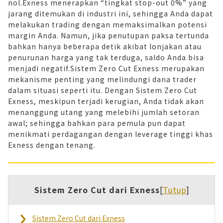
nol.Exness menerapkan “tingkat stop-out 0%” yang
jarang ditemukan di industri ini, sehingga Anda dapat
melakukan trading dengan memaksimalkan potensi
margin Anda. Namun, jika penutupan paksa tertunda
bahkan hanya beberapa detik akibat lonjakan atau
penurunan harga yang tak terduga, saldo Anda bisa
menjadi negatif.Sistem Zero Cut Exness merupakan
mekanisme penting yang melindungi dana trader
dalam situasi seperti itu. Dengan Sistem Zero Cut
Exness, meskipun terjadi kerugian, Anda tidak akan
menanggung utang yang melebihi jumlah setoran
awal; sehingga bahkan para pemula pun dapat
menikmati perdagangan dengan leverage tinggi khas
Exness dengan tenang.
Sistem Zero Cut dari Exness
[
Tutup
]
Sistem Zero Cut dari Exness