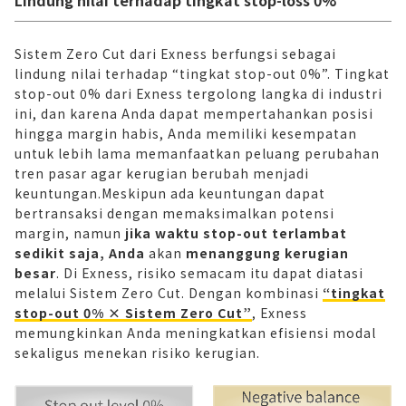
Lindung nilai terhadap tingkat stop-loss 0%
Sistem Zero Cut dari Exness berfungsi sebagai
lindung nilai terhadap “tingkat stop-out 0%”. Tingkat
stop-out 0% dari Exness tergolong langka di industri
ini, dan karena Anda dapat mempertahankan posisi
hingga margin habis, Anda memiliki kesempatan
untuk lebih lama memanfaatkan peluang perubahan
tren pasar agar kerugian berubah menjadi
keuntungan.Meskipun ada keuntungan dapat
bertransaksi dengan memaksimalkan potensi
margin, namun
jika waktu stop-out terlambat
sedikit saja, Anda
akan
menanggung kerugian
besar
. Di Exness, risiko semacam itu dapat diatasi
melalui Sistem Zero Cut. Dengan kombinasi
“tingkat
stop-out 0% × Sistem Zero Cut”
, Exness
memungkinkan Anda meningkatkan efisiensi modal
sekaligus menekan risiko kerugian.