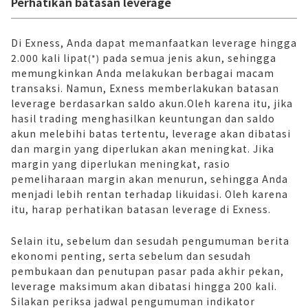
Perhatikan batasan leverage
Di Exness, Anda dapat memanfaatkan leverage hingga
2.000 kali lipat
pada semua jenis akun, sehingga
(*)
memungkinkan Anda melakukan berbagai macam
transaksi. Namun, Exness memberlakukan batasan
leverage berdasarkan saldo akun.Oleh karena itu, jika
hasil trading menghasilkan keuntungan dan saldo
akun melebihi batas tertentu, leverage akan dibatasi
dan margin yang diperlukan akan meningkat. Jika
margin yang diperlukan meningkat, rasio
pemeliharaan margin akan menurun, sehingga Anda
menjadi lebih rentan terhadap likuidasi. Oleh karena
itu, harap perhatikan batasan leverage di Exness.
Selain itu, sebelum dan sesudah pengumuman berita
ekonomi penting, serta sebelum dan sesudah
pembukaan dan penutupan pasar pada akhir pekan,
leverage maksimum akan dibatasi hingga 200 kali.
Silakan periksa jadwal pengumuman indikator