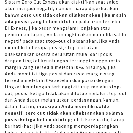
Sistem Zero Cut Exness akan diaktifkan saat saldo
akun menjadi negatif; namun, harap diperhatikan
bahwa
Zero Cut tidak akan dilaksanakan jika masih
ada posisi yang belum ditutup
pada akun tersebut.
Di Exness, jika pasar mengalami lonjakan atau
penurunan tajam, Anda mungkin akan memiliki saldo
negatif pada saat stop-out dilaksanakan.Jika Anda
memiliki beberapa posisi, stop-out akan
dilaksanakan secara berurutan mulai dari posisi
dengan tingkat keuntungan tertinggi hingga rasio
margin yang tersedia melebihi 0%. Misalnya, jika
Anda memiliki tiga posisi dan rasio margin yang
tersedia melebihi 0% setelah dua posisi dengan
tingkat keuntungan tertinggi ditutup melalui stop-
out, posisi ketiga tidak akan ditutup melalui stop-out
dan Anda dapat melanjutkan perdagangan.Namun,
dalam hal ini
, meskipun Anda memiliki saldo
negatif, zero cut tidak akan dilaksanakan selama
posisi ketiga belum ditutup;
oleh karena itu, harap
berhati-hati jika Anda sedang memperdagangkan
beberapa posisi. Jika Anda ingin Exness mengganti