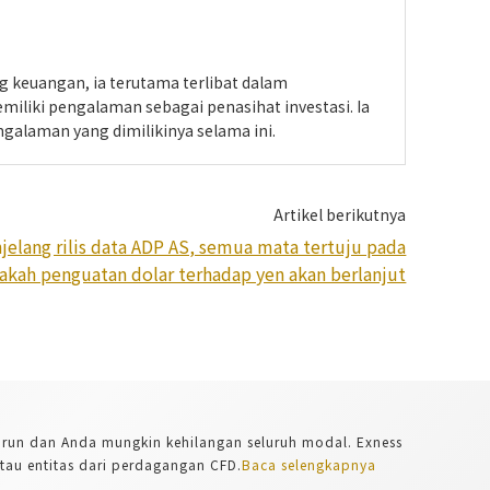
ng keuangan, ia terutama terlibat dalam
emiliki pengalaman sebagai penasihat investasi. Ia
galaman yang dimilikinya selama ini.
Artikel berikutnya
jelang rilis data ADP AS, semua mata tertuju pada
akah penguatan dolar terhadap yen akan berlanjut
 turun dan Anda mungkin kehilangan seluruh modal. Exness
tau entitas dari perdagangan CFD.
Baca selengkapnya