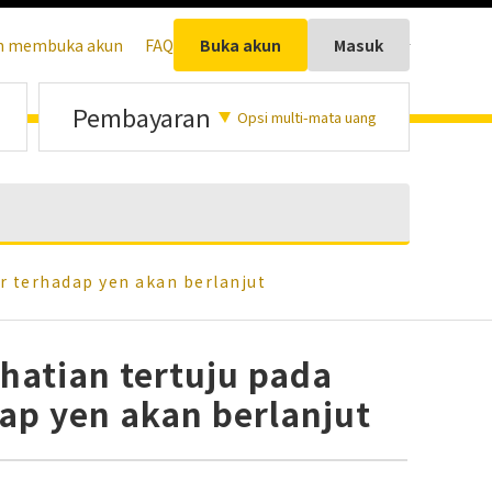
h membuka akun
FAQ
Buka akun
Indonesia
Masuk
Pembayaran
Opsi multi-mata uang
r terhadap yen akan berlanjut
rhatian tertuju pada
ap yen akan berlanjut