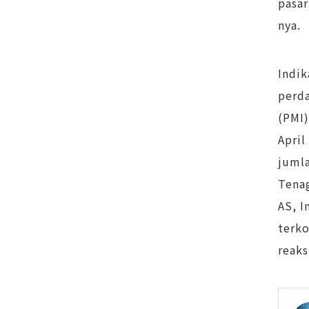
pasar
nya.
Indik
perd
(PMI)
April
jumla
Tenag
AS, 
terko
reaks