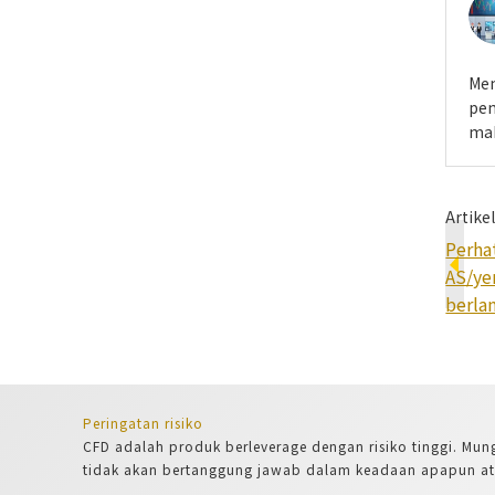
Mem
pen
mah
Artike
Perha
AS/ye
berla
Peringatan risiko
CFD adalah produk berleverage dengan risiko tinggi. Mung
tidak akan bertanggung jawab dalam keadaan apapun atas