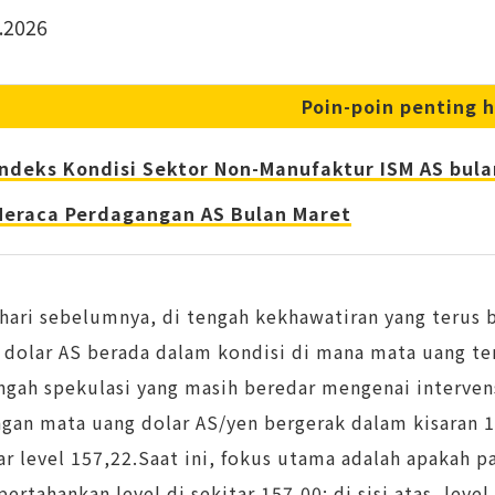
.2026
Poin-poin penting h
Indeks Kondisi Sektor Non-Manufaktur ISM AS bula
Neraca Perdagangan AS Bulan Maret
hari sebelumnya, di tengah kekhawatiran yang terus b
 dolar AS berada dalam kondisi di mana mata uang te
ngah spekulasi yang masih beredar mengenai intervens
gan mata uang dolar AS/yen bergerak dalam kisaran 
ar level 157,22.Saat ini, fokus utama adalah apakah 
rtahankan level di sekitar 157,00; di sisi atas, level