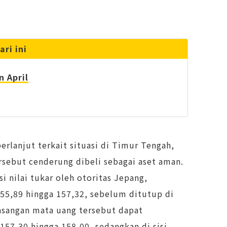
ari ini
n April
erlanjut terkait situasi di Timur Tengah,
rsebut cenderung dibeli sebagai aset aman.
i nilai tukar oleh otoritas Jepang,
155,89 hingga 157,32, sebelum ditutup di
pasangan mata uang tersebut dapat
 157,30 hingga 158,00, sedangkan di sisi