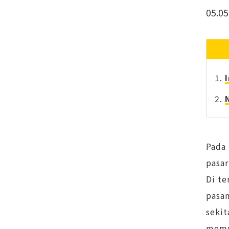
05.05
Pada 
pasar
Di te
pasan
sekit
mempe