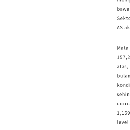
bawah
Sekto
AS ak
Mata 
157,2
atas,
bulan
kondi
sehin
euro-
1,169
level