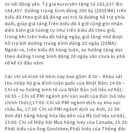
so với đồng yên. Tỷ giá euro/yên tăng từ 183,637 lên
184,457. Đường trung bình động 200 kỳ (200EMA) trên
biểu đồ theo giờ đã đóng vai trò là đường hỗ trợ phía
dưới, giúp giá tăng.Trên biểu đồ 4 giờ cũng ghi nhận
diễn biến giá tương tự như trên biểu đồ theo giờ,
trong khi trên biểu đồ hàng ngày, giá tăng nhờ được
hỗ trợ bởi đường trung bình động 20 ngày (20MA).
Ngoài ra, trên biểu đồ hàng tuần, xu hướng tăng dọc
theo đường trung bình động 20 ngày vẫn chưa bị phá
vỡ kể từ đầu năm.
Các chỉ số kinh tế hôm nay bao gồm: 8:30 – Khảo sát
thu nhập hộ gia đình toàn quốc của Nhật Bản; 14:00 –
Chỉ số xu hướng kinh tế của Nhật Bản (số liệu sơ bộ);
16:55 – Chỉ số PMI ngành phi sản xuất của Đức (số liệu
chính thức);17:00: Chỉ số PMI ngành dịch vụ khu vực
châu Âu, 17:30: Chỉ số PMI ngành dịch vụ Anh, 21:30:
Đơn đặt hàng hàng hóa lâu bền của Mỹ (số liệu sơ bộ),
23:00: Chỉ số Hiệp hội Mua hàng Ivey của Canada, 25:35:
Phát biểu của ông Goolsbee,Phát biểu của Thống đốc