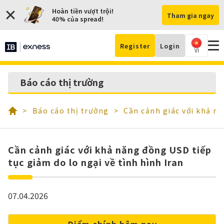
Hoàn tiền vượt trội!
Tham gia ngay
40% của spread!
Register
Login
VI
Mở 
Báo cáo thị trường
kh
Báo cáo thị trường
Cần cảnh giác với khả nă
Cần cảnh giác với khả năng đồng USD tiếp
tục giảm do lo ngại về tình hình Iran
07.04.2026
Điểm chính hôm nay